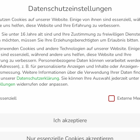
Datenschutzeinstellungen
utzen Cookies auf unserer Website. Einige von ihnen sind essenziell, w
e uns helfen, diese Website und Ihre Erfahrung zu verbessern.
Sie unter 16 Jahre alt sind und Ihre Zustimmung zu freiwilligen Dienst
 möchten, müssen Sie Ihre Erziehungsberechtigten um Erlaubnis bitten.
erwenden Cookies und andere Technologien auf unserer Website. Einige
 sind essenziell, während andere uns helfen, diese Website und Ihre
rung zu verbessern.
Personenbezogene Daten können verarbeitet werden
-Adressen), z. B. für personalisierte Anzeigen und Inhalte oder Anzeigen
tsmessung.
Weitere Informationen über die Verwendung Ihrer Daten fin
n unserer
Datenschutzerklärung
.
Sie können Ihre Auswahl jederzeit unter
TICKETS
FANSHOP
VFB
MEDIEN
PAR
ellungen
widerrufen oder anpassen.
schutzeinstellungen
ssenziell
Externe Me
e zur Deutschen Meiste
Ich akzeptiere
Nur essenzielle Cookies akzeptieren