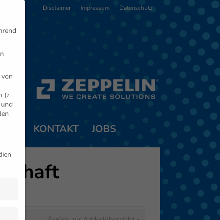
Disclaimer
Impressum
Datenschutz
ährend
en
 von
 (z.
- und
den
TNER
KONTAKT
JOBS
dien
rschaft
Zurück zur Artikelübersicht »