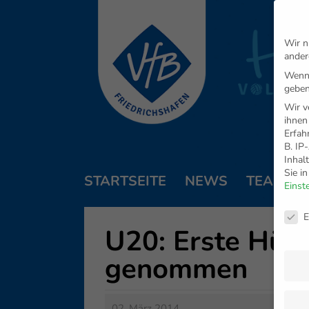
Wir n
ander
Wenn 
geben
Wir v
ihnen
Erfah
B. IP
Inhal
Sie i
STARTSEITE
NEWS
TEAM
Einst
Daten
E
U20: Erste Hürd
genommen
02. März 2014