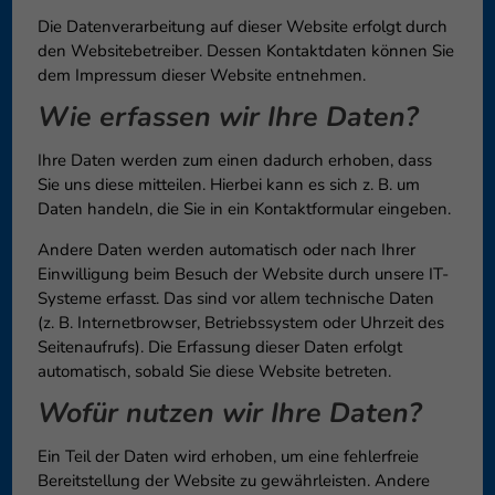
können Ihre Einwilligung zu ganzen Kategorien geben oder sich
Die Datenverarbeitung auf dieser Website erfolgt durch
weitere Informationen anzeigen lassen und so nur bestimmte
den Websitebetreiber. Dessen Kontaktdaten können Sie
Cookies auswählen.
dem Impressum dieser Website entnehmen.
Speichern
Nur essenzielle Cookies akzeptieren
Wie erfassen wir Ihre Daten?
Zurück
Ihre Daten werden zum einen dadurch erhoben, dass
Datenschutzeinstellungen
Sie uns diese mitteilen. Hierbei kann es sich z. B. um
Essenziell (1)
Daten handeln, die Sie in ein Kontaktformular eingeben.
Essenzielle Cookies ermöglichen grundlegende Funktionen und sind für
Andere Daten werden automatisch oder nach Ihrer
die einwandfreie Funktion der Website erforderlich.
Einwilligung beim Besuch der Website durch unsere IT-
Cookie-Informationen anzeigen
Systeme erfasst. Das sind vor allem technische Daten
(z. B. Internetbrowser, Betriebssystem oder Uhrzeit des
Externe Medien (6)
Exte
Seitenaufrufs). Die Erfassung dieser Daten erfolgt
Inhalte von Videoplattformen und Social-Media-Plattformen werden
automatisch, sobald Sie diese Website betreten.
standardmäßig blockiert. Wenn Cookies von externen Medien akzeptiert
Wofür nutzen wir Ihre Daten?
werden, bedarf der Zugriff auf diese Inhalte keiner manuellen
Einwilligung mehr.
Cookie-Informationen anzeigen
Ein Teil der Daten wird erhoben, um eine fehlerfreie
Bereitstellung der Website zu gewährleisten. Andere
Datenschutzerklärung
Impressum