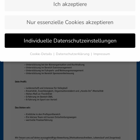
Ich akzeptiere
Nur essenzielle Cookies akzeptieren
Individuelle Datenschutzeinstellungen
Cookie-Details
Datenschutzerklärung
Impressum
Datenschutzeinstellungen
Wenn Sie unter 16 Jahre alt sind und Ihre Zustimmung zu
freiwilligen Diensten geben möchten, müssen Sie Ihre
Erziehungsberechtigten um Erlaubnis bitten.
Wir verwenden Cookies und andere Technologien auf unserer
Website. Einige von ihnen sind essenziell, während andere uns
helfen, diese Website und Ihre Erfahrung zu verbessern.
Personenbezogene Daten können verarbeitet werden (z. B. IP-
Adressen), z. B. für personalisierte Anzeigen und Inhalte oder
Anzeigen- und Inhaltsmessung.
Weitere Informationen über die
Verwendung Ihrer Daten finden Sie in unserer
Datenschutzerklärung
.
Hier finden Sie eine Übersicht über alle verwendeten Cookies. Sie