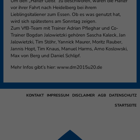
Um den „Häfler Geist“ zu beschwören, waren die Häfler
vor ihrer Fahrt nach Heidelberg bei ihrem
Lieblingsitaliener zum Essen. Ob es was genutzt hat,
wird sich spätestens am Sonntag zeigen.
Zum VfB-Team mit Trainer Adrian Pfleghar und Co-
Trainer Bogdan Jalowietzki gehören Sascha Kaleck, Jan
Jalowietzki, Tim Stöhr, Yannick Maurer, Moritz Rauber,
Jannis Hopt, Tim Knaus, Manuel Harms, Arno Koslowski,
Max von Berg und Daniel Schlipf.
Mehr Infos gibt’s hier: www.dm2015u20.de
KONTAKT
IMPRESSUM
DISCLAIMER
AGB
DATENSCHUTZ
STARTSEITE