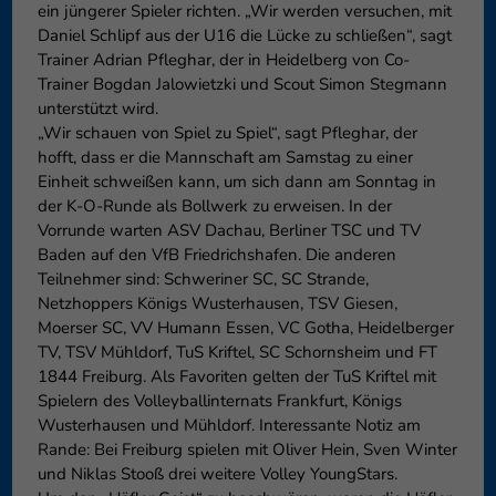
ein jüngerer Spieler richten. „Wir werden versuchen, mit
können Ihre Einwilligung zu ganzen Kategorien geben oder sich
Daniel Schlipf aus der U16 die Lücke zu schließen“, sagt
weitere Informationen anzeigen lassen und so nur bestimmte
Trainer Adrian Pfleghar, der in Heidelberg von Co-
Cookies auswählen.
Trainer Bogdan Jalowietzki und Scout Simon Stegmann
unterstützt wird.
Speichern
Nur essenzielle Cookies akzeptieren
„Wir schauen von Spiel zu Spiel“, sagt Pfleghar, der
Zurück
hofft, dass er die Mannschaft am Samstag zu einer
Einheit schweißen kann, um sich dann am Sonntag in
Datenschutzeinstellungen
Essenziell (1)
der K-O-Runde als Bollwerk zu erweisen. In der
Vorrunde warten ASV Dachau, Berliner TSC und TV
Essenzielle Cookies ermöglichen grundlegende Funktionen und sind für
Baden auf den VfB Friedrichshafen. Die anderen
die einwandfreie Funktion der Website erforderlich.
Teilnehmer sind: Schweriner SC, SC Strande,
Cookie-Informationen anzeigen
Netzhoppers Königs Wusterhausen, TSV Giesen,
Moerser SC, VV Humann Essen, VC Gotha, Heidelberger
Externe Medien (6)
Exte
TV, TSV Mühldorf, TuS Kriftel, SC Schornsheim und FT
Inhalte von Videoplattformen und Social-Media-Plattformen werden
1844 Freiburg. Als Favoriten gelten der TuS Kriftel mit
standardmäßig blockiert. Wenn Cookies von externen Medien akzeptiert
Spielern des Volleyballinternats Frankfurt, Königs
werden, bedarf der Zugriff auf diese Inhalte keiner manuellen
Wusterhausen und Mühldorf. Interessante Notiz am
Einwilligung mehr.
Rande: Bei Freiburg spielen mit Oliver Hein, Sven Winter
Cookie-Informationen anzeigen
und Niklas Stooß drei weitere Volley YoungStars.
Datenschutzerklärung
Impressum