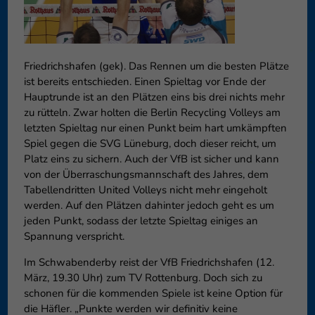
können Ihre Einwilligung zu ganzen Kategorien geben oder sich
weitere Informationen anzeigen lassen und so nur bestimmte
Cookies auswählen.
Friedrichshafen (gek). Das Rennen um die besten Plätze
Speichern
Nur essenzielle Cookies akzeptieren
ist bereits entschieden. Einen Spieltag vor Ende der
Hauptrunde ist an den Plätzen eins bis drei nichts mehr
Zurück
zu rütteln. Zwar holten die Berlin Recycling Volleys am
Datenschutzeinstellungen
Essenziell (1)
letzten Spieltag nur einen Punkt beim hart umkämpften
Spiel gegen die SVG Lüneburg, doch dieser reicht, um
Essenzielle Cookies ermöglichen grundlegende Funktionen und sind für
Platz eins zu sichern. Auch der VfB ist sicher und kann
die einwandfreie Funktion der Website erforderlich.
von der Überraschungsmannschaft des Jahres, dem
Cookie-Informationen anzeigen
Tabellendritten United Volleys nicht mehr eingeholt
werden. Auf den Plätzen dahinter jedoch geht es um
Externe Medien (6)
Exte
jeden Punkt, sodass der letzte Spieltag einiges an
Inhalte von Videoplattformen und Social-Media-Plattformen werden
Spannung verspricht.
standardmäßig blockiert. Wenn Cookies von externen Medien akzeptiert
werden, bedarf der Zugriff auf diese Inhalte keiner manuellen
Im Schwabenderby reist der VfB Friedrichshafen (12.
Einwilligung mehr.
März, 19.30 Uhr) zum TV Rottenburg. Doch sich zu
Cookie-Informationen anzeigen
schonen für die kommenden Spiele ist keine Option für
die Häfler. „Punkte werden wir definitiv keine
Datenschutzerklärung
Impressum