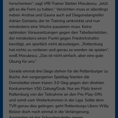
herschenken“, sagt VfB-Trainer Stelian Moculescu. „Jetzt
gilt es die Form zu halten.“ Verzichten muss er allerdings
neben Andrae und Gauna auch auf Diagonalangreifer
Adrian Gontariu, der im Training umknickte und nun
mindestens eine Woche pausieren muss. Keine
optimalen Voraussetzungen gegen den Tabellenletzten,
der mindestens einen Punkt gegen Friedrichshafen
benötigt, um sportlich nicht abzusteigen. „Rottenburg
hat nichts zu verlieren und genau so werden sie spielen“,
weiß Moculescu. „Das ist nicht einfach, aber eine gute
Übung für uns.“
Gerade einmal drei Siege stehen für die Rottenburger zu
Buche. Am vergangenen Spieltag feierten die
Domstädter einen klaren 3:0-Sieg gegen den direkten
Konkurrenten VSG Coburg/Grub. Nur ein Platz trennt
Rottenburg von der Teilnahme an den Pre-Play-Offs
und somit vom Weiterkommen in der Liga. Sollte dem
TVR genau dies gelingen, geht Rottenburgs Libero Willy
Belizer doch noch einmal in die Verlängerung.
Ansonsten ist das Schwabenderby gegen