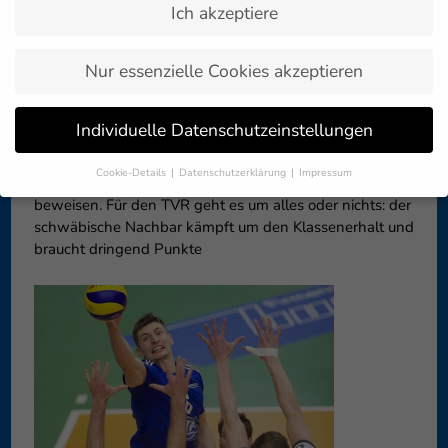
Ich akzeptiere
Zurück zur
11. März 2016
Artikelübersicht »
Nur essenzielle Cookies akzeptieren
Auch wenn die Plätze im oberen Drittel der Tabelle
Individuelle Datenschutzeinstellungen
sicher sind, der VfB Friedrichshafen will am Samstag
(12. März, 19.30 Uhr) im Schwabenderby gegen den TV
Cookie-Details
Datenschutzerklärung
Impressum
Rottenburg mit einem weiteren Sieg seine aktuelle Form
Datenschutzeinstellungen
beweisen. Für den TVR geht es um alles oder nichts: der
schwäbische Nachbar kämpft um den Klassenerhalt und
Wenn Sie unter 16 Jahre alt sind und Ihre Zustimmung zu
freiwilligen Diensten geben möchten, müssen Sie Ihre
braucht dringend Punkte
Erziehungsberechtigten um Erlaubnis bitten.
Wir verwenden Cookies und andere Technologien auf unserer
Website. Einige von ihnen sind essenziell, während andere uns
helfen, diese Website und Ihre Erfahrung zu verbessern.
Personenbezogene Daten können verarbeitet werden (z. B. IP-
Adressen), z. B. für personalisierte Anzeigen und Inhalte oder
Anzeigen- und Inhaltsmessung.
Weitere Informationen über die
Verwendung Ihrer Daten finden Sie in unserer
Datenschutzerklärung
.
Hier finden Sie eine Übersicht über alle verwendeten Cookies. Sie