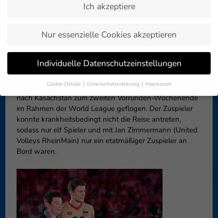
Kasachstan
Ich akzeptiere
Nur essenzielle Cookies akzeptieren
Zurück zur
23. Juni 2016
Artikelübersicht »
Individuelle Datenschutzeinstellungen
Ohne den erfahrenen Regisseur Lukas Kampa
Cookie-Details
Datenschutzerklärung
Impressum
(Wegiel/POL) ist die deutsche Mannschaft am 21. Juni
Datenschutzeinstellungen
nach Kasachstan zum zweiten Vorrunden-Wochenende
im Rahmen der World League geflogen. Der Zuspieler
Wenn Sie unter 16 Jahre alt sind und Ihre Zustimmung zu
konnte krankheitsbedingt nicht die Reise antreten,
freiwilligen Diensten geben möchten, müssen Sie Ihre
sodass nur elf Spieler und mit Jan Zimmermann (United
Erziehungsberechtigten um Erlaubnis bitten.
Volleys RheinMain) nur ein etatmäßiger Zuspieler an
Wir verwenden Cookies und andere Technologien auf unserer
Bord waren.
Website. Einige von ihnen sind essenziell, während andere uns
helfen, diese Website und Ihre Erfahrung zu verbessern.
Personenbezogene Daten können verarbeitet werden (z. B. IP-
Adressen), z. B. für personalisierte Anzeigen und Inhalte oder
Anzeigen- und Inhaltsmessung.
Weitere Informationen über die
Verwendung Ihrer Daten finden Sie in unserer
Datenschutzerklärung
.
Hier finden Sie eine Übersicht über alle verwendeten Cookies. Sie