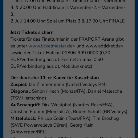
1. Juli: 17.00 Uhr: Halbfinale I: Deutschland – Vorrunden-
4. & 20.00 Uhr: Halbfinale II: Vorrunden-2. – Vorrunden-
3.
2. Juli: 14.00 Uhr: Spiel um Platz 3 & 17.00 Uhr: FINALE
Jetzt Tickets sichern
Tickets für das Finalturnier in der FRAPORT Arena gibt
es unter
www.ticketmaster.de>
und www.adticket.de>
sowie der Ticket-Hotline 01806-999 0000 (0,20
EUR/Verbindung aus dt. Festnetz / max. 0,60
EUR/Verbindung aus dt. Mobilfunknetz).
Der deutsche 11-er Kader für Kasachstan
Zuspiel:
Jan Zimmermann (United Volleys RM)
Diagonal
: Simon Hirsch (Monza/ITA), Daniel Malescha
(TSV Herrsching)
Außenangriff:
Dirk Westphal (Nantes-Reze/FRA),
Christian Fromm (Monza/ITA), Ruben Schott (BR Volleys)
Mittelblock:
Philipp Collin (Tours/FRA), Tim Broshog
(SWE Powervolleys Düren), Georg Klein
(Antwerpen/BEL)