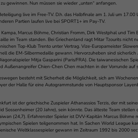
 zu gewinnen. Nun müssen sie wieder „unten“ anfangen.
teiligung live im Free-TV. D.h. das Halbfinale am 1. Juli um 17.0
anderen Partien laufen live bei SPORT1+ im Pay-TV.
Kampa, Marcus Böhme, Christian Fromm, Dirk Westphal und Tim Br
e im Team standen. Bei Griechenland ragt Mitar Tzourits nicht n
ienischen Top-Klub Trento unter Vertrag. Vize-Europameister Slowe
onell die EM-Silbermedaille gewann. Hervorzuheben sind sicherlich
iagonalspieler Mitja Gasparini (Paris/FRA). Die taiwanesischen Spi
nd Außenangreifer Chien-Chen Chen machten in der Vorrunde auf 
deswegen besteht mit Sicherheit die Möglichkeit, sich am Woche
yer der Halle für eine Autogrammstunde von Hauptsponsor Layenb
kfurt ist der griechische Zuspieler Athanassios Terzis, der mit sein
 Sossenheimer (20 Jahre), sein könnte. Das älteste Team stellen d
aiwan (24,7). Erfahrenster Spieler ist DVV-Kapitän Marcus Böhme m
 Olympischen Spielen teilgenommen hat. In Sachen World League ka
lienische Weltklassespieler gewann im Zeitraum 1992 bis 2000 se