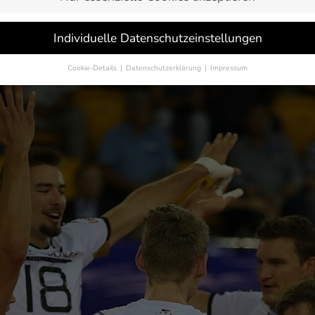
schmettern die DVV-Männer bei der Finalrunde der World League Gru
Vor dem ersten Aufschlag am 1. Juli um 17.00 Uhr (live bei SPORT
Individuelle Datenschutzeinstellungen
Cookie-Details
Datenschutzerklärung
Impressum
Datenschutzeinstellungen
Sie unter 16 Jahre alt sind und Ihre Zustimmung zu freiwilligen Dienst
 möchten, müssen Sie Ihre Erziehungsberechtigten um Erlaubnis bitten.
erwenden Cookies und andere Technologien auf unserer Website. Einige
 sind essenziell, während andere uns helfen, diese Website und Ihre
rung zu verbessern.
Personenbezogene Daten können verarbeitet werden
-Adressen), z. B. für personalisierte Anzeigen und Inhalte oder Anzeigen
tsmessung.
Weitere Informationen über die Verwendung Ihrer Daten fin
n unserer
Datenschutzerklärung
.
finden Sie eine Übersicht über alle verwendeten Cookies. Sie können Ihre
lligung zu ganzen Kategorien geben oder sich weitere Informationen anz
n und so nur bestimmte Cookies auswählen.
eichern
Nur essenzielle Cookies akzeptieren
schutzeinstellungen