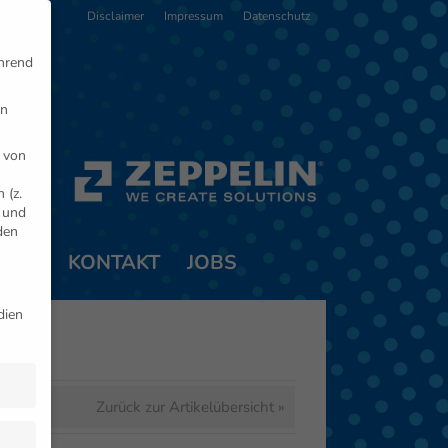
Disclaimer
Impressum
Datenschutz
ährend
en
 von
 (z.
- und
den
TNER
KONTAKT
JOBS
dien
Zurück zur Artikelübersicht »