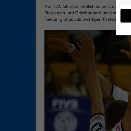
Am 1./2. Juli ist es endlich so weit: dann 
Slowenien und Griechenland um den Titel. 
Taiwan gibt es alle wichtigen Fakten.
Wenn 
geben
Wir v
ihnen
Erfah
B. IP
Inhal
Sie i
Hier 
Einwi
lasse
Sp
Daten