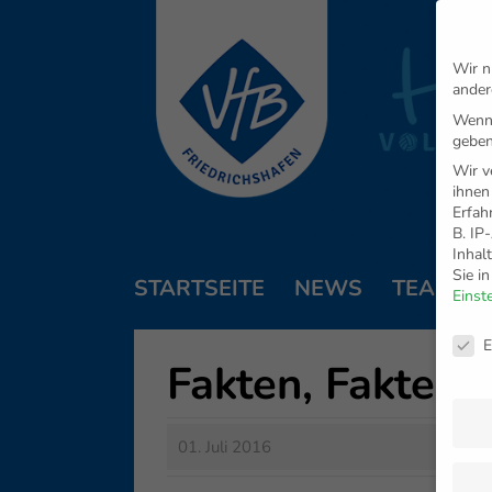
Wir n
ander
Wenn 
geben
Wir v
ihnen
Erfah
B. IP
Inhal
Sie i
STARTSEITE
NEWS
TEAM
Einst
Daten
E
Fakten, Fakten,
01. Juli 2016