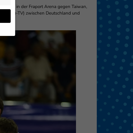
ppe drei in der Fraport Arena gegen Taiwan,
1 im Free-TV) zwischen Deutschland und
en
 von
 (z.
- und
den
eigen
Zurück