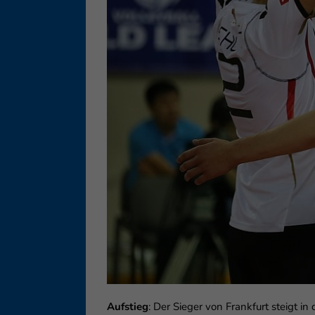
Ess
Essen
Funkt
Ext
Inha
block
diese
Aufstieg
: Der Sieger von Frankfurt steigt 