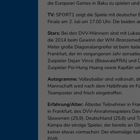
die European Games in Baku zu spielen und
TV:
SPORT1 zeigt die Spiele mit deutscher Be
Finale am 2. Juli um 17.00 Uhr. Die beiden 
Stars:
Bei den DVV-Männern sind mit Lukas 
die 2014 beim Gewinn der WM-Bronzemedaill
Meter große Diagonalangreifer ist beim ital
Frankfurt, der im vergangenen Jahr sensati
Zuspieler Dejan Vincic (Beauvais/FRA) und D
Zuspieler Pei-Hung Huang sowie Kapitän u
Autogramme:
Volleyballer sind volksnah, 
Mannschaft wird nach dem Halbfinale im Fo
Teamposter sind frisch eingetroffen.
Erfahrung/Alter:
Ältester Teilnehmer in Fran
in Frankfurt, des DVV-Annahmespielers David
Slowenien (25,9), Deutschland (25,6) und T
Kampa der einzige Spieler, der bereits an
keiner etwas vormachen: Der ehemalige ita
FIVB.