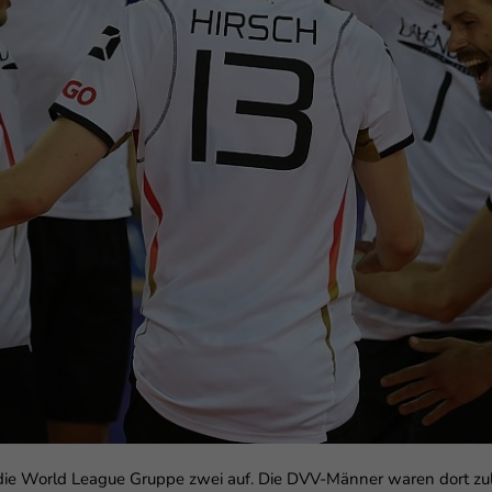
enziell (1)
zielle Cookies ermöglichen grundlegende Funktionen und sind für die einwandfr
ion der Website erforderlich.
Cookie-Informationen anzeigen
erne Medien (6)
lte von Videoplattformen und Social-Media-Plattformen werden standardmäßig
iert. Wenn Cookies von externen Medien akzeptiert werden, bedarf der Zugriff au
 Inhalte keiner manuellen Einwilligung mehr.
Cookie-Informationen anzeigen
Datenschutzerklärung
Im
in die World League Gruppe zwei auf. Die DVV-Männer waren dort zul