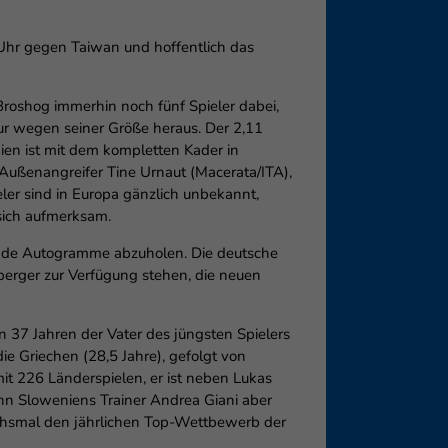
0 Uhr gegen Taiwan und hoffentlich das
oshog immerhin noch fünf Spieler dabei,
ur wegen seiner Größe heraus. Der 2,11
nien ist mit dem kompletten Kader in
 Außenangreifer Tine Urnaut (Macerata/ITA),
eler sind in Europa gänzlich unbekannt,
sich aufmerksam.
nende Autogramme abzuholen. Die deutsche
erger zur Verfügung stehen, die neuen
en 37 Jahren der Vater des jüngsten Spielers
ie Griechen (28,5 Jahre), gefolgt von
it 226 Länderspielen, er ist neben Lukas
nn Sloweniens Trainer Andrea Giani aber
chsmal den jährlichen Top-Wettbewerb der