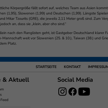
ttliche Körpergröße fällt sofort auf, welches Team aus Asien kommt
echen (1,95), Slowenen (1,99) und Deutschen (1,99). Längste Spieler
 Mitar Tzourits (GRE), die jeweils 2,11 Meter groß sind. Zum Verg
edoch an, dass sie „klein, aber oho sind.“
ein nach den Ranglisten geht, ist Gastgeber Deutschland klarer Fa
n-Mannschaft weit vor Slowenien (25. & 10.), Taiwan (38.) und Gri
 dem Platz.
STARTSEITE
KONTAKT
IMPRESSU
e & Aktuell
Social Media
eam
s
-Feed