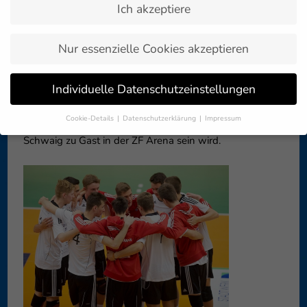
Ich akzeptiere
Zurück zur
29. September 2016
Artikelübersicht »
Nur essenzielle Cookies akzeptieren
Am Wochenende steht bei den Volley YoungStars ein
Individuelle Datenschutzeinstellungen
Doppelspieltag im Kalender. Zunächst erwartet das
Team von Trainer Adrian Pfleghar am Freitag um 20 Uhr
Cookie-Details
Datenschutzerklärung
Impressum
die FT 1844 Freiburg, bevor am Sonntag, 16 Uhr, der SV
Datenschutzeinstellungen
Schwaig zu Gast in der ZF Arena sein wird.
Wenn Sie unter 16 Jahre alt sind und Ihre Zustimmung zu
freiwilligen Diensten geben möchten, müssen Sie Ihre
Erziehungsberechtigten um Erlaubnis bitten.
Wir verwenden Cookies und andere Technologien auf unserer
Website. Einige von ihnen sind essenziell, während andere uns
helfen, diese Website und Ihre Erfahrung zu verbessern.
Personenbezogene Daten können verarbeitet werden (z. B. IP-
Adressen), z. B. für personalisierte Anzeigen und Inhalte oder
Anzeigen- und Inhaltsmessung.
Weitere Informationen über die
Verwendung Ihrer Daten finden Sie in unserer
Datenschutzerklärung
.
Hier finden Sie eine Übersicht über alle verwendeten Cookies. Sie