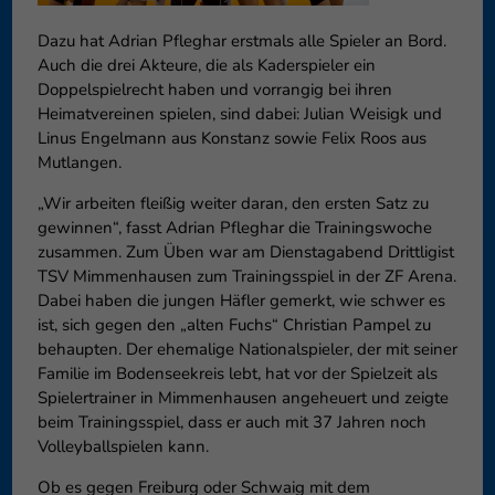
können Ihre Einwilligung zu ganzen Kategorien geben oder sich
Dazu hat Adrian Pfleghar erstmals alle Spieler an Bord.
weitere Informationen anzeigen lassen und so nur bestimmte
Cookies auswählen.
Auch die drei Akteure, die als Kaderspieler ein
Doppelspielrecht haben und vorrangig bei ihren
Speichern
Nur essenzielle Cookies akzeptieren
Heimatvereinen spielen, sind dabei: Julian Weisigk und
Linus Engelmann aus Konstanz sowie Felix Roos aus
Zurück
Mutlangen.
Datenschutzeinstellungen
Essenziell (1)
„Wir arbeiten fleißig weiter daran, den ersten Satz zu
gewinnen“, fasst Adrian Pfleghar die Trainingswoche
Essenzielle Cookies ermöglichen grundlegende Funktionen und sind für
zusammen. Zum Üben war am Dienstagabend Drittligist
die einwandfreie Funktion der Website erforderlich.
TSV Mimmenhausen zum Trainingsspiel in der ZF Arena.
Cookie-Informationen anzeigen
Dabei haben die jungen Häfler gemerkt, wie schwer es
ist, sich gegen den „alten Fuchs“ Christian Pampel zu
Externe Medien (6)
Exte
behaupten. Der ehemalige Nationalspieler, der mit seiner
Inhalte von Videoplattformen und Social-Media-Plattformen werden
Familie im Bodenseekreis lebt, hat vor der Spielzeit als
standardmäßig blockiert. Wenn Cookies von externen Medien akzeptiert
Spielertrainer in Mimmenhausen angeheuert und zeigte
werden, bedarf der Zugriff auf diese Inhalte keiner manuellen
beim Trainingsspiel, dass er auch mit 37 Jahren noch
Einwilligung mehr.
Volleyballspielen kann.
Cookie-Informationen anzeigen
Ob es gegen Freiburg oder Schwaig mit dem
Datenschutzerklärung
Impressum