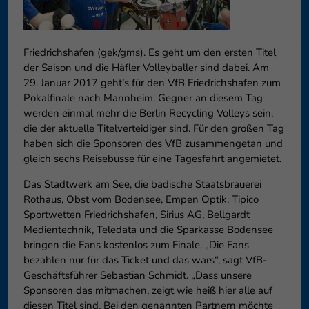
können Ihre Einwilligung zu ganzen Kategorien geben oder sich
weitere Informationen anzeigen lassen und so nur bestimmte
Cookies auswählen.
Friedrichshafen (gek/gms). Es geht um den ersten Titel
der Saison und die Häfler Volleyballer sind dabei. Am
Speichern
Nur essenzielle Cookies akzeptieren
29. Januar 2017 geht’s für den VfB Friedrichshafen zum
Zurück
Pokalfinale nach Mannheim. Gegner an diesem Tag
werden einmal mehr die Berlin Recycling Volleys sein,
Datenschutzeinstellungen
Essenziell (1)
die der aktuelle Titelverteidiger sind. Für den großen Tag
haben sich die Sponsoren des VfB zusammengetan und
Essenzielle Cookies ermöglichen grundlegende Funktionen und sind für
gleich sechs Reisebusse für eine Tagesfahrt angemietet.
die einwandfreie Funktion der Website erforderlich.
Cookie-Informationen anzeigen
Das Stadtwerk am See, die badische Staatsbrauerei
Rothaus, Obst vom Bodensee, Empen Optik, Tipico
Externe Medien (6)
Exte
Sportwetten Friedrichshafen, Sirius AG, Bellgardt
Medientechnik, Teledata und die Sparkasse Bodensee
Inhalte von Videoplattformen und Social-Media-Plattformen werden
standardmäßig blockiert. Wenn Cookies von externen Medien akzeptiert
bringen die Fans kostenlos zum Finale. „Die Fans
werden, bedarf der Zugriff auf diese Inhalte keiner manuellen
bezahlen nur für das Ticket und das wars“, sagt VfB-
Einwilligung mehr.
Geschäftsführer Sebastian Schmidt. „Dass unsere
Cookie-Informationen anzeigen
Sponsoren das mitmachen, zeigt wie heiß hier alle auf
diesen Titel sind. Bei den genannten Partnern möchte
Datenschutzerklärung
Impressum