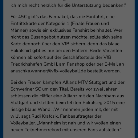
ich mich recht herzlich für die Unterstützung bedanken.“
Für 45€ gibt’s das Fanpaket, das die Fanfahrt, eine
Eintrittskarte der Kategorie 1 (Finale Frauen und
Männer) sowie ein exklusives Fanshirt beinhaltet. Wer
nicht das Busangebot nutzen möchte, sollte sich seine
Karte dennoch über den VfB sichern, denn das blaue
Pokalshirt gibt es nur bei den Häflern. Beide Varianten
können ab sofort auf der Geschäftsstelle der VfB
Friedrichshafen GmbH, am Fanshop oder per E-Mail an
anuschka.wanner@vfb-volleyball.de bestellt werden.
Bei den Frauen kämpfen Allianz MTV Stuttgart und der
Schweriner SC um den Titel. Bereits vor zwei Jahren
schlossen die Häfler eine Allianz mit den Nachbarn aus
Stuttgart und stellten beim letzten Pokalsieg 2015 eine
riesige blaue Wand. „Wir nehmen jeden mit, der mit
will“, sagt Rudi Krafcsik, Fanbeauftragter der
Volleyballer. „Mannheim ist nah und wir wollen einen
neuen Teilnehmerrekord mit unseren Fans aufstellen.“