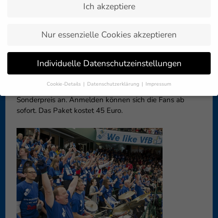
Ich akzeptiere
Zurück zur
05. Dezember 2016
Artikelübersicht »
Nur essenzielle Cookies akzeptieren
Mit sechs Reisebussen fahren die Fans des VfB
Individuelle Datenschutzeinstellungen
Friedrichshafen zum DVV Pokalfinale nach Mannheim.
Zusammen mit den Sponsoren der Häfler bietet der Club
Cookie-Details
Datenschutzerklärung
Impressum
die Fahrt inklusive Eintrittskarte und Fanshirt zum
Datenschutzeinstellungen
Sonderpreis an. Anmelden können sich die Fans ab
sofort. Das Paket kostet 45 Euro.
Wenn Sie unter 16 Jahre alt sind und Ihre Zustimmung zu
freiwilligen Diensten geben möchten, müssen Sie Ihre
Erziehungsberechtigten um Erlaubnis bitten.
Wir verwenden Cookies und andere Technologien auf unserer
Website. Einige von ihnen sind essenziell, während andere uns
helfen, diese Website und Ihre Erfahrung zu verbessern.
Personenbezogene Daten können verarbeitet werden (z. B. IP-
Adressen), z. B. für personalisierte Anzeigen und Inhalte oder
Anzeigen- und Inhaltsmessung.
Weitere Informationen über die
Verwendung Ihrer Daten finden Sie in unserer
Datenschutzerklärung
.
Hier finden Sie eine Übersicht über alle verwendeten Cookies. Sie