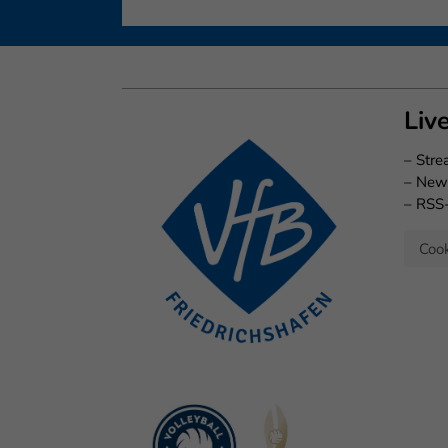
Liv
–
Str
–
New
–
RSS
Cook