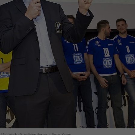
enziell (1)
zielle Cookies ermöglichen grundlegende Funktionen und sind für die einwandfr
ion der Website erforderlich.
Cookie-Informationen anzeigen
erne Medien (6)
lte von Videoplattformen und Social-Media-Plattformen werden standardmäßig
iert. Wenn Cookies von externen Medien akzeptiert werden, bedarf der Zugriff au
 Inhalte keiner manuellen Einwilligung mehr.
Cookie-Informationen anzeigen
Datenschutzerklärung
Im
 Mannschaft präsentieren. / Foto Kram