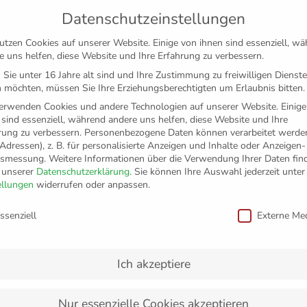
Datenschutzeinstellungen
utzen Cookies auf unserer Website. Einige von ihnen sind essenziell, w
e uns helfen, diese Website und Ihre Erfahrung zu verbessern.
Sie unter 16 Jahre alt sind und Ihre Zustimmung zu freiwilligen Dienst
 möchten, müssen Sie Ihre Erziehungsberechtigten um Erlaubnis bitten.
erwenden Cookies und andere Technologien auf unserer Website. Einige
 sind essenziell, während andere uns helfen, diese Website und Ihre
rung zu verbessern.
Personenbezogene Daten können verarbeitet werden
-Adressen), z. B. für personalisierte Anzeigen und Inhalte oder Anzeigen
tsmessung.
Weitere Informationen über die Verwendung Ihrer Daten fin
n unserer
Datenschutzerklärung
.
Sie können Ihre Auswahl jederzeit unter
TICKETS
FANSHOP
VFB
MEDIEN
PAR
ellungen
widerrufen oder anpassen.
schutzeinstellungen
ssenziell
Externe Me
aftspräsentation im ne
Ich akzeptiere
Nur essenzielle Cookies akzeptieren