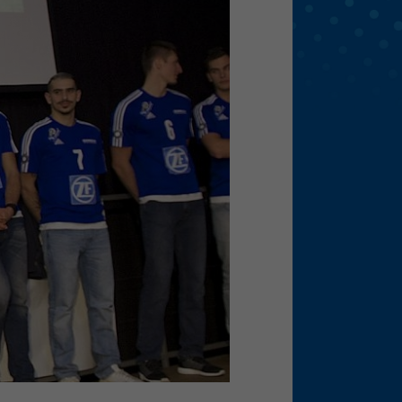
eie
Externe Medien
f
pressum