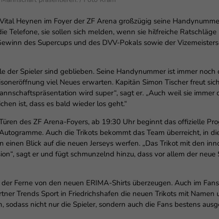
 Vital Heynen im Foyer der ZF Arena großzügig seine Handynummer v
e Telefone, sie sollen sich melden, wenn sie hilfreiche Ratschläge hä
 Gewinn des Supercups und des DVV-Pokals sowie der Vizemeister
ele der Spieler sind geblieben. Seine Handynummer ist immer noch 
soneröffnung viel Neues erwarten. Kapitän Simon Tischer freut sich
nschaftspräsentation wird super“, sagt er. „Auch weil sie immer d
ichen ist, dass es bald wieder los geht.“
Türen des ZF Arena-Foyers, ab 19:30 Uhr beginnt das offizielle P
nd Autogramme. Auch die Trikots bekommt das Team überreicht, in 
 einen Blick auf die neuen Jerseys werfen. „Das Trikot mit den inn
ion“, sagt er und fügt schmunzelnd hinzu, dass vor allem der neue 
us der Ferne von den neuen ERIMA-Shirts überzeugen. Auch im Fans
Partner Trends Sport in Friedrichshafen die neuen Trikots mit Nam
 sodass nicht nur die Spieler, sondern auch die Fans bestens ausge