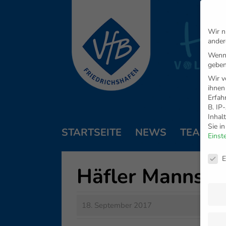
Wir n
ander
Wenn 
geben
Wir v
ihnen
Erfah
B. IP
Inhal
Sie i
STARTSEITE
NEWS
TEAM
Einst
Daten
E
Häfler Mannsch
18. September 2017