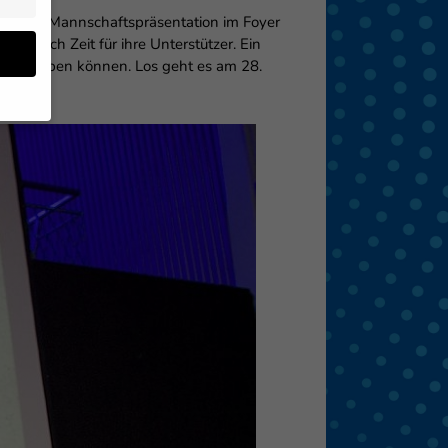
 Bei der Mannschaftspräsentation im Foyer
n sich Zeit für ihre Unterstützer. Ein
op erwerben können. Los geht es am 28.
en
 von
 (z.
- und
den
eigen
Zurück