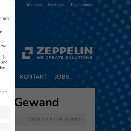
Disclaimer
Impressum
Datenschutz
ährend
en
 von
 (z.
- und
den
TNER
KONTAKT
JOBS
dien
uen Gewand
Zurück zur Artikelübersicht »