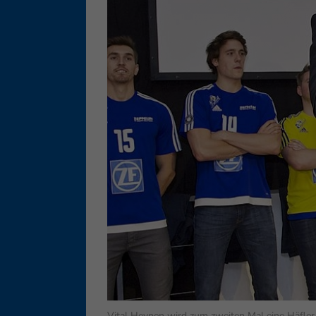
Ess
Essen
Funkt
Ext
Inha
block
diese
Vital Heynen wird zum zweiten Mal eine Häfler