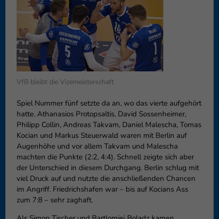
Datenschutzeinstellungen
Essenziell (1)
Essenzielle Cookies ermögliche
Funktion der Website erforderlic
Co
Externe Medien (6)
VfB bleibt die Vizemeisterschaft
Inhalte von Videoplattformen 
blockiert. Wenn Cookies von ext
Spiel Nummer fünf setzte da an, wo das vierte aufgehört
diese Inhalte keiner manuellen 
hatte. Athanasios Protopsaltis, David Sossenheimer,
Co
Philipp Collin, Andreas Takvam, Daniel Malescha, Tomas
Kocian und Markus Steuerwald waren mit Berlin auf
Augenhöhe und vor allem Takvam und Malescha
machten die Punkte (2:2, 4:4). Schnell zeigte sich aber
der Unterschied in diesem Durchgang. Berlin schlug mit
viel Druck auf und nutzte die anschließenden Chancen
im Angriff. Friedrichshafen war – bis auf Kocians Ass
zum 7:8 – sehr zaghaft.
Als Simon Tischer und Bartlomiej Boladz kamen,