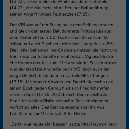
(13:22), Takvam blockte White aus dem Hinterfeld
(14:22), ehe Malescha ohne Berliner Ballberührung
seinen Angriff hinters Feld setzte (17:25).
Der VfB war auf der Suche nach dem Selbstvertrauen
und gleich den ersten Ball donnerte Protopsaltis aus
dem Hinterfeld zum 1:0. Tischer machte es zum 4:5
selbst und auch Pujol versuchte das – vergeblich (6:7).
Die Häfler bekamen ihre Chancen, nutzten sie nicht und
Berlin war zur Satzmitte erneut eiskalt. Vigrass blockte,
ehe Kromm das Ass zum 11:14 servierte. Sossenheimer
war der stabilste Angreifer beim VfB, doch auch der
junge Deutsch blieb dann in Carrolls Block hängen
(13:18). Mit starker Abwehr von Daniel Malescha und
einem Block gegen Carroll hielt sich Friedrichshafen
noch im Spiel (17:19, 20:22), doch Berlin spielte zu
Ende. Mit vollem Risiko versuchte Sossenheimer im
Aufschlag alles. Das Service segelte aber ins Aus
(22:25) und zur Meisterschaft für Berlin.
„Berlin war heute klar besser“, sagte Vital Heynen nach