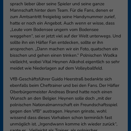
sprach lieber über seine Spieler und seine ganze
Mannschaft hinter dem Team. Für die Fans, denen er
zum Amtsantritt freigiebig seine Handynummer zurief,
hatte er noch ein Angebot. Auch wenn er wisse, dass
„Leute vom Bodensee ungern vom Bodensee
weggehen“, sei er jetzt viel auf der Welt unterwegs. Und
sollte ihn ein Häfler Fan entdecken, sollte er ihn
ansprechen. „Dann machen wir ein Foto, quatschen ein
bisschen und gehen einen trinken.“ Polnischen Wodka
vielleicht, wobei Vital Heynen Alkohol eigentlich so sehr
meidet wie Niederlagen auf dem Volleyballfeld.
VfB-Geschäftsführer Guido Heerstraß bedankte sich
ebenfalls beim Cheftrainer und bei den Fans. Der Häfler
Oberbürgermeister Andreas Brand hatte noch einen
Wunsch an den Belgier. Heynen solle doch „mit der
polnischen Nationalmannschaft ein Freundschaftsspiel
gegen den VfB“ austragen. Heynen grinste, wohl
wissend dass dieses Vorhaben schon terminlich fast
unmöglich ist. „Irgendwann komme ich wieder zurück“,
sagte er. „Vielleicht als Trainer, als polnischer