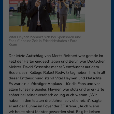
Datenschutzeinstellungen
Essenziell (1)
Essenzielle Cookies ermöglic
Funktion der Website erforderl
Externe Medien (6)
Vital Heynen bedankt sich bei Sponsoren und
Fans für seine Zeit in Friedrichshafen / Foto
Kram
Inhalte von Videoplattforme
blockiert. Wenn Cookies von e
diese Inhalte keiner manuelle
Der letzte Aufschlag von Moritz Reichert war gerade im
Feld der Häfler eingeschlagen und Berlin war Deutscher
Meister. David Sossenheimer saß enttäuscht auf dem
Boden, sein Kollege Rafael Redwitz lag neben ihm. In all
dieser Enttäuschung stand Vital Heynen und klatschte.
Es war ein aufrichtiger Applaus – für die Fans und vor
allem für seine Spieler. Heynen war stolz und er erklärte
später bei seiner Verabschiedung auch warum. „Wir
haben in den letzten drei Jahren so viel erreicht“, sagte
er auf der Bühne im Foyer der ZF Arena. „Auch wenn
wir heute nicht Meister geworden sind. Es gibt keinen