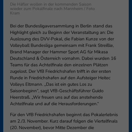
Datenschutzeinstellungen
Die Häfler wollen in der kommenden Saison
Essenziell (1)
wieder zum Pokalfinale nach Mannheim / Foto
Kram
Essenzielle Cookies ermöglic
Funktion der Website erforderl
Bei der Bundesligaversammlung in Berlin stand das
Highlight gleich zu Beginn der Veranstaltung an: Die
Auslosung des DVV-Pokal, die Fabian Kunze von der
Externe Medien (6)
Volleyball Bundesliga gemeinsam mit Frank Streißle,
Brand Manager der Hammer Sport AG für Mikasa
Inhalte von Videoplattforme
Deutschland & Österreich vornahm. Dabei wurden 16
blockiert. Wenn Cookies von e
diese Inhalte keiner manuelle
Teams für das Achtelfinale den einzelnen Plätzen
zugelost. Der VfB Friedrichshafen trifft in der ersten
Runde in Friedrichshafen auf den Aufsteiger Heitec
Volleys Eltmann. „Das ist ein gutes Los zu
Saisonbeginn“, sagt VfB-Geschäftsführer Guido
Heerstraß. „Wir freuen uns auf das anstehende
Achtelfinale und auf die Herausforderungen.“
Für den VfB Friedrichshafen beginnt das Pokalerlebnis
am 2./3. November. Kurz darauf folgen die Viertelfinals
(20. November), bevor Mitte Dezember die