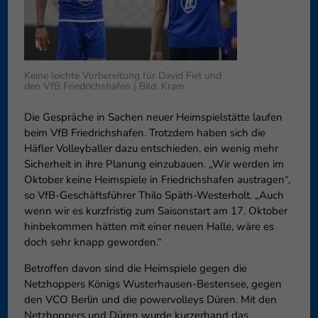
Datenschutzeinstellungen
Essenziell (1)
Essenzielle Cookies ermöglichen grundlegende Funktionen und sind fü
Funktion der Website erforderlich.
Keine leichte Vorbereitung für David Fiel und
Cookie-Informationen anzeigen
den VfB Friedrichshafen | Bild: Kram
Externe Medien (6)
Die Gespräche in Sachen neuer Heimspielstätte laufen
Inhalte von Videoplattformen und Social-Media-Plattformen werden 
beim VfB Friedrichshafen. Trotzdem haben sich die
blockiert. Wenn Cookies von externen Medien akzeptiert werden, bedarf
Häfler Volleyballer dazu entschieden, ein wenig mehr
diese Inhalte keiner manuellen Einwilligung mehr.
Sicherheit in ihre Planung einzubauen. „Wir werden im
Cookie-Informationen anzeigen
Oktober keine Heimspiele in Friedrichshafen austragen“,
so VfB-Geschäftsführer Thilo Späth-Westerholt. „Auch
Datenschu
wenn wir es kurzfristig zum Saisonstart am 17. Oktober
hinbekommen hätten mit einer neuen Halle, wäre es
doch sehr knapp geworden.“
Betroffen davon sind die Heimspiele gegen die
Netzhoppers Königs Wusterhausen-Bestensee, gegen
den VCO Berlin und die powervolleys Düren. Mit den
Netzhoppers und Düren wurde kurzerhand das