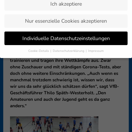
Ich akzeptiere
Zurück zur
24. März 2021
Artikelübersicht »
Nur essenzielle Cookies akzeptieren
Profisportler in Deutschland haben in diesen Tagen
Individuelle Datenschutzeinstellungen
ein großes Privileg. Die meisten von Ihnen, so auch
der VfB Friedrichshafen in der 1. Volleyball
Cookie-Details
Datenschutzerklärung
Impressum
Bundesliga, dürfen ihrem Beruf nachgehen. Sie
Datenschutzeinstellungen
trainieren und tragen ihre Wettkämpfe aus. Zwar
ohne Zuschauer und mit ständigen Corona-Tests, aber
Wenn Sie unter 16 Jahre alt sind und Ihre Zustimmung zu
freiwilligen Diensten geben möchten, müssen Sie Ihre
doch ohne weitere Einschränkungen. „Auch wenn es
Erziehungsberechtigten um Erlaubnis bitten.
manchmal trotzdem schwierig ist, wissen wir, dass
wir uns da sehr glücklich schätzen dürfen“, sagt VfB-
Wir verwenden Cookies und andere Technologien auf unserer
Website. Einige von ihnen sind essenziell, während andere uns
Geschäftsführer Thilo Späth-Westerholt. „Den
helfen, diese Website und Ihre Erfahrung zu verbessern.
Amateuren und auch der Jugend geht es da ganz
Personenbezogene Daten können verarbeitet werden (z. B. IP-
anders.“
Adressen), z. B. für personalisierte Anzeigen und Inhalte oder
Anzeigen- und Inhaltsmessung.
Weitere Informationen über die
Verwendung Ihrer Daten finden Sie in unserer
Datenschutzerklärung
.
Hier finden Sie eine Übersicht über alle verwendeten Cookies. Sie