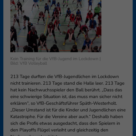
können Ihre Einwilligung zu ganzen Kategorien geben oder sich
weitere Informationen anzeigen lassen und so nur bestimmte
Cookies auswählen.
Speichern
Nur essenzielle Cookies akzeptieren
Zurück
Datenschutzeinstellungen
Essenziell (1)
Kein Training für die VfB-Jugend im Lockdown |
Bild: VfB Volleyball
Essenzielle Cookies ermöglichen grundlegende Funktionen und sind für
die einwandfreie Funktion der Website erforderlich.
213 Tage durften die VfB-Jugendlichen im Lockdown
Cookie-Informationen anzeigen
nicht trainieren. 213 Tage stand die Halle leer. 213 Tage
hat kein Nachwuchsspieler den Ball berührt. „Dass das
Externe Medien (6)
Exte
eine schwierige Situation ist, das muss man sicher nicht
Inhalte von Videoplattformen und Social-Media-Plattformen werden
erklären“, so VfB-Geschäftsführer Späth-Westerholt.
standardmäßig blockiert. Wenn Cookies von externen Medien akzeptiert
„Dieser Umstand ist für die Kinder und Jugendlichen eine
werden, bedarf der Zugriff auf diese Inhalte keiner manuellen
Katastrophe. Für die Vereine aber auch.“ Deshalb haben
Einwilligung mehr.
sich die Profis etwas ausgedacht, dass den Spielern in
Cookie-Informationen anzeigen
den Playoffs Flügel verleiht und gleichzeitig den
Datenschutzerklärung
Impressum