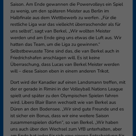
Saison. Am Ende gewannen die Powervolleys ein Spiel
zu wenig, um den späteren Meister aus Berlin im
Halbfinale aus dem Wettbewerb zu werfen. „Für die
restliche Liga war das vielleicht überraschender als für
uns selbst“, sagt van Berkel. „Wir wollten Meister
werden und am Ende ging uns etwas die Luft aus. Wir
hatten das Team, um die Liga zu gewinnen.“
Selbstbewusste Töne sind das, die van Berkel auch in
Friedrichshafen anschlagen will. Es ist keine
Überraschung, dass Lucas van Berkel Meister werden
will – diese Saison eben in einem anderen Trikot.
Dort wird der Kanadier auf einen Landsmann treffen, mit
der er gerade in Rimini in der Volleyball Nations League
spielt und später zu den Olympischen Spielen fahren
wird. Libero Blair Bann wechselt wie van Berkel aus
Düren an den Bodensee. „Wir sind gute Freunde und es
ist sicher ein Bonus, dass wir eine weitere Saison
zusammenspielen dürfen“, so van Berkel. „Wir haben
uns auch über den Wechsel zum VfB unterhalten, aber
am Ende hat jeder für sich eine eigene Entscheidung für