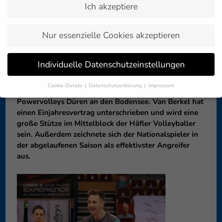
Ich akzeptiere
Zurück zur
01. Juni 2021
Artikelübersicht »
Nur essenzielle Cookies akzeptieren
Mit Lucas van Berkel hat sich der VfB Friedrichshafen,
Individuelle Datenschutzeinstellungen
nach der Verpflichtung von Libero Blair Bann, den
zweiten Kanadier für die kommende Saison gesichert.
Cookie-Details
Datenschutzerklärung
Impressum
Wie Bann wechselt der 2,10-Meter-Riese von den
Datenschutzeinstellungen
Powervolleys Düren an den Bodensee. Van Berkel hat
einen Einjahresvertrag unterschrieben und wird eine
Wenn Sie unter 16 Jahre alt sind und Ihre Zustimmung zu
freiwilligen Diensten geben möchten, müssen Sie Ihre
große Stütze im Mittelblock der Häfler Volleyballer
Erziehungsberechtigten um Erlaubnis bitten.
sein. Außerdem zeichnete sich der Nationalspieler in
der abgelaufenen Saison als effektivster Angreifer
Wir verwenden Cookies und andere Technologien auf unserer
Website. Einige von ihnen sind essenziell, während andere uns
aus.
helfen, diese Website und Ihre Erfahrung zu verbessern.
Personenbezogene Daten können verarbeitet werden (z. B. IP-
Adressen), z. B. für personalisierte Anzeigen und Inhalte oder
Anzeigen- und Inhaltsmessung.
Weitere Informationen über die
Verwendung Ihrer Daten finden Sie in unserer
Datenschutzerklärung
.
Hier finden Sie eine Übersicht über alle verwendeten Cookies. Sie