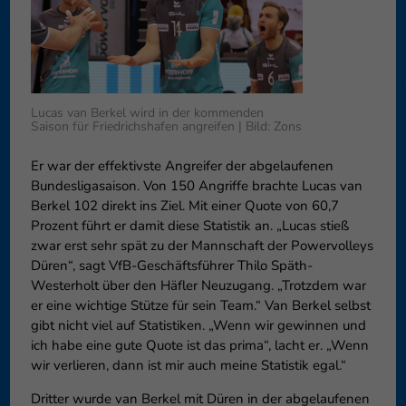
können Ihre Einwilligung zu ganzen Kategorien geben oder sich
weitere Informationen anzeigen lassen und so nur bestimmte
Cookies auswählen.
Speichern
Nur essenzielle Cookies akzeptieren
Lucas van Berkel wird in der kommenden
Saison für Friedrichshafen angreifen | Bild: Zons
Zurück
Datenschutzeinstellungen
Essenziell (1)
Er war der effektivste Angreifer der abgelaufenen
Bundesligasaison. Von 150 Angriffe brachte Lucas van
Essenzielle Cookies ermöglichen grundlegende Funktionen und sind für
Berkel 102 direkt ins Ziel. Mit einer Quote von 60,7
die einwandfreie Funktion der Website erforderlich.
Prozent führt er damit diese Statistik an. „Lucas stieß
Cookie-Informationen anzeigen
zwar erst sehr spät zu der Mannschaft der Powervolleys
Düren“, sagt VfB-Geschäftsführer Thilo Späth-
Externe Medien (6)
Exte
Westerholt über den Häfler Neuzugang. „Trotzdem war
Inhalte von Videoplattformen und Social-Media-Plattformen werden
er eine wichtige Stütze für sein Team.“ Van Berkel selbst
standardmäßig blockiert. Wenn Cookies von externen Medien akzeptiert
gibt nicht viel auf Statistiken. „Wenn wir gewinnen und
werden, bedarf der Zugriff auf diese Inhalte keiner manuellen
ich habe eine gute Quote ist das prima“, lacht er. „Wenn
Einwilligung mehr.
wir verlieren, dann ist mir auch meine Statistik egal.“
Cookie-Informationen anzeigen
Dritter wurde van Berkel mit Düren in der abgelaufenen
Datenschutzerklärung
Impressum