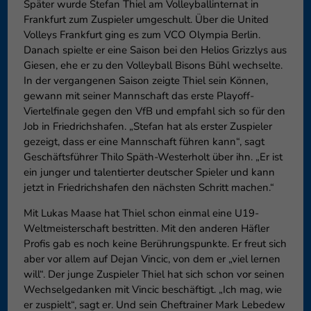
Später wurde Stefan Thiel am Volleyballinternat in
Frankfurt zum Zuspieler umgeschult. Über die United
Volleys Frankfurt ging es zum VCO Olympia Berlin.
Danach spielte er eine Saison bei den Helios Grizzlys aus
Giesen, ehe er zu den Volleyball Bisons Bühl wechselte.
In der vergangenen Saison zeigte Thiel sein Können,
gewann mit seiner Mannschaft das erste Playoff-
Viertelfinale gegen den VfB und empfahl sich so für den
Job in Friedrichshafen. „Stefan hat als erster Zuspieler
gezeigt, dass er eine Mannschaft führen kann“, sagt
Geschäftsführer Thilo Späth-Westerholt über ihn. „Er ist
ein junger und talentierter deutscher Spieler und kann
jetzt in Friedrichshafen den nächsten Schritt machen.“
Mit Lukas Maase hat Thiel schon einmal eine U19-
Weltmeisterschaft bestritten. Mit den anderen Häfler
Profis gab es noch keine Berührungspunkte. Er freut sich
aber vor allem auf Dejan Vincic, von dem er „viel lernen
will“. Der junge Zuspieler Thiel hat sich schon vor seinen
Wechselgedanken mit Vincic beschäftigt. „Ich mag, wie
er zuspielt“, sagt er. Und sein Cheftrainer Mark Lebedew