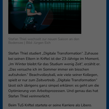
können Ihre Einwilligung zu ganzen Kategorien geben oder sich
weitere Informationen anzeigen lassen und so nur bestimmte
Cookies auswählen.
Speichern
Nur essenzielle Cookies akzeptieren
Zurück
Stefan Thiel wechselt zur neuen Saison an den
Datenschutzeinstellungen
Bodensee | Bild: Jürgen Eich
Essenziell (1)
Essenzielle Cookies ermöglichen grundlegende Funktionen und sind für
Stefan Thiel studiert „Digitale Transformation“. Zuhause
die einwandfreie Funktion der Website erforderlich.
bei seinen Eltern in Kriftel ist der 23-Jährige im Moment.
Cookie-Informationen anzeigen
„Im Winter bleibt für das Studium wenig Zeit“, erzählt er.
„Das versuche ich im Sommer immer ein bisschen
Externe Medien (6)
Exte
aufzuholen.“ Beachvolleyball, wie viele seiner Kollegen,
spielt er nur zum Zeitvertreib. „Digitale Transformation“
Inhalte von Videoplattformen und Social-Media-Plattformen werden
lässt sich übrigens ganz simpel erklären: es geht um die
standardmäßig blockiert. Wenn Cookies von externen Medien akzeptiert
werden, bedarf der Zugriff auf diese Inhalte keiner manuellen
Optimierung von Arbeitsprozessen. Und genau das hat
Einwilligung mehr.
Stefan Thiel verinnerlicht.
Cookie-Informationen anzeigen
Beim TuS Kriftel startete er seine Karriere als Libero.
Datenschutzerklärung
Impressum