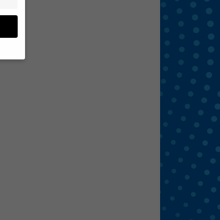
en
 von
 (z.
- und
den
eigen
Zurück