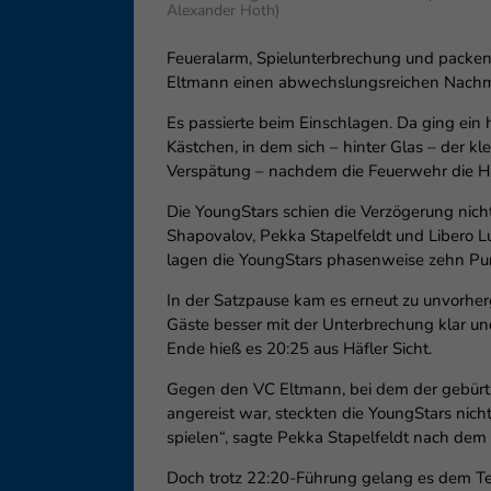
Ess
Alexander Hoth)
Essen
Feueralarm, Spielunterbrechung und packend
Funkt
Eltmann einen abwechslungsreichen Nach
Es passierte beim Einschlagen. Da ging ein
Ext
Kästchen, in dem sich – hinter Glas – der k
Verspätung – nachdem die Feuerwehr die Ha
Inha
block
Die YoungStars schien die Verzögerung nic
diese
Shapovalov, Pekka Stapelfeldt und Libero Lu
lagen die YoungStars phasenweise zehn Pun
In der Satzpause kam es erneut zu unvorher
Gäste besser mit der Unterbrechung klar u
Ende hieß es 20:25 aus Häfler Sicht.
Gegen den VC Eltmann, bei dem der gebürtig
angereist war, steckten die YoungStars nic
spielen“, sagte Pekka Stapelfeldt nach dem 
Doch trotz 22:20-Führung gelang es dem Te