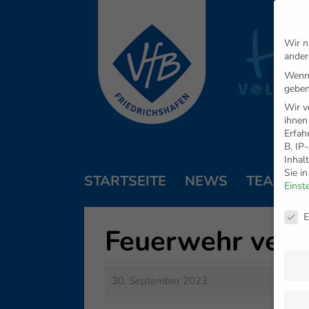
Wir n
ander
Wenn 
geben
Wir v
ihnen
Erfah
B. IP
Inhal
Sie i
STARTSEITE
NEWS
TEAM
Einst
Daten
E
Feuerwehr verz
30. September 2023