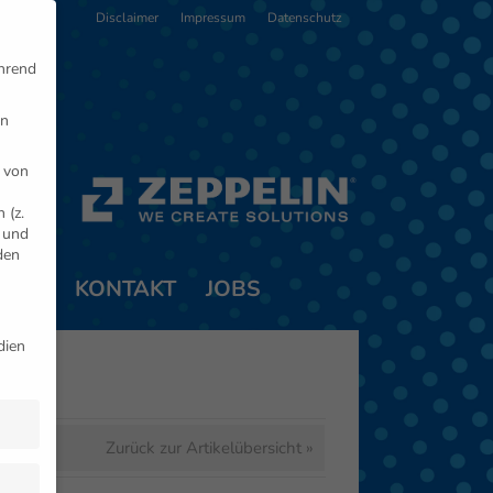
Disclaimer
Impressum
Datenschutz
ährend
en
 von
 (z.
- und
den
TNER
KONTAKT
JOBS
dien
Zurück zur Artikelübersicht »