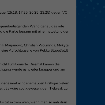
eie
lage (25:18, 17:25, 20:25, 23:25) gegen VC
 gegenüberliegenden Wand genau das rote
Externe Medien
nd die Partie begann mit einer halbstündigen
f
inik Marjanovic, Christian Woumnga, Mykyta
h eine Aufschlagserie von Pekka Stapelfeldt
pressum
icht funktionierte. Diesmal kamen die
urchgang wurde es wieder knapper und am
 insgesamt acht ehemaligen Erstligaspielern
ei. „Es wäre cool gewesen, den Tiebreak zu
 „Es tut extrem weh, wenn man so nah dran