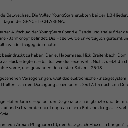
enziell (1)
zielle Cookies ermöglichen grundlegende Funktionen und sind für die einwandfr
e Ballwechsel. Die Volley YoungStars erlebten bei der 1:3-Nieder
ion der Website erforderlich.
mittag in der SPACETECH ARENA.
Cookie-Informationen anzeigen
 harter Aufschlag der YoungStars über die Bande und traf auf der
erne Medien (6)
leine Alarmknopf befindet. Die Halle wurde unverzüglich geräumt u
lle wieder freigegeben hatte.
lte von Videoplattformen und Social-Media-Plattformen werden standardmäßig
iert. Wenn Cookies von externen Medien akzeptiert werden, bedarf der Zugriff au
ht beeindruckt zu haben. Daniel Habermaas, Nick Breitenbach, Dom
 Inhalte keiner manuellen Einwilligung mehr.
cas Huckle legten selbst los wie die Feuerwehr. Nicht zuletzt durc
Cookie-Informationen anzeigen
kte vorne, und gewannen den ersten Satz mit 25:18.
Datenschutzerklärung
Im
gesehenen Verzögerungen, weil das elektronische Anzeigesystem n
nd holten sich den Durchgang souverän mit 25:17. Im nächsten D
e Häfler Jannis Hopt auf der Diagonalposition glänzte und der mit
ht auf und schrammten nur knapp an einem Entscheidungssatz vorb
Spiel.
am von Adrian Pfleghar nicht, den Satz „nach Hause zu bringen“.