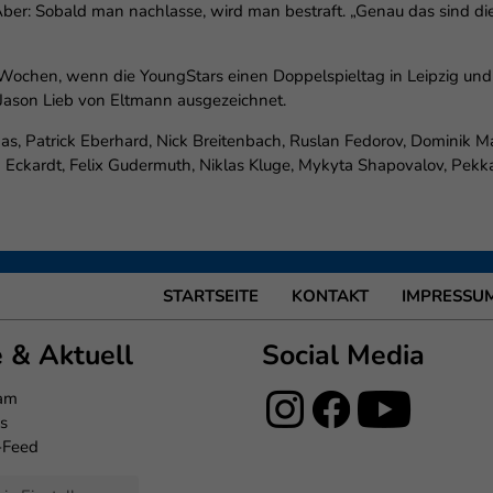
. Aber: Sobald man nachlasse, wird man bestraft. „Genau das sind d
i Wochen, wenn die YoungStars einen Doppelspieltag in Leipzig und
Jason Lieb von Eltmann ausgezeichnet.
s, Patrick Eberhard, Nick Breitenbach, Ruslan Fedorov, Dominik Ma
ckardt, Felix Gudermuth, Niklas Kluge, Mykyta Shapovalov, Pekka S
STARTSEITE
KONTAKT
IMPRESSU
e & Aktuell
Social Media
eam
s
-Feed