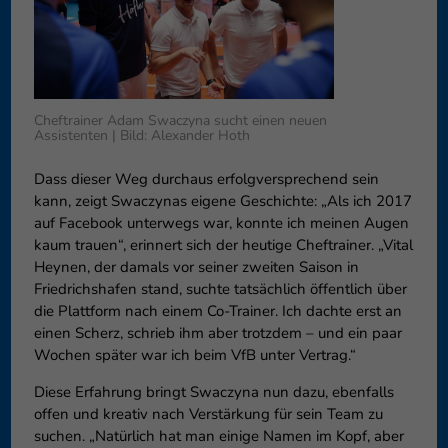
können Ihre Einwilligung zu ganzen Kategorien geben oder sich
weitere Informationen anzeigen lassen und so nur bestimmte
Cookies auswählen.
Speichern
Nur essenzielle Cookies akzeptieren
Cheftrainer Adam Swaczyna sucht einen neuen
Assistenten | Bild: Alexander Hoth
Zurück
Datenschutzeinstellungen
Essenziell (1)
Dass dieser Weg durchaus erfolgversprechend sein
kann, zeigt Swaczynas eigene Geschichte: „Als ich 2017
Essenzielle Cookies ermöglichen grundlegende Funktionen und sind für
auf Facebook unterwegs war, konnte ich meinen Augen
die einwandfreie Funktion der Website erforderlich.
kaum trauen“, erinnert sich der heutige Cheftrainer. „Vital
Cookie-Informationen anzeigen
Heynen, der damals vor seiner zweiten Saison in
Friedrichshafen stand, suchte tatsächlich öffentlich über
Externe Medien (6)
Exte
die Plattform nach einem Co-Trainer. Ich dachte erst an
einen Scherz, schrieb ihm aber trotzdem – und ein paar
Inhalte von Videoplattformen und Social-Media-Plattformen werden
standardmäßig blockiert. Wenn Cookies von externen Medien akzeptiert
Wochen später war ich beim VfB unter Vertrag.“
werden, bedarf der Zugriff auf diese Inhalte keiner manuellen
Einwilligung mehr.
Diese Erfahrung bringt Swaczyna nun dazu, ebenfalls
offen und kreativ nach Verstärkung für sein Team zu
Cookie-Informationen anzeigen
suchen. „Natürlich hat man einige Namen im Kopf, aber
Datenschutzerklärung
Impressum