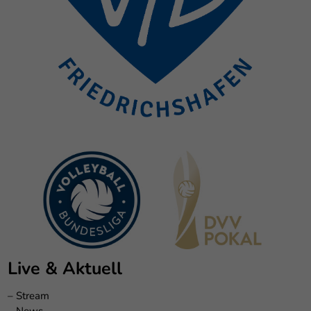
Live & Aktuell
–
Stream
–
News