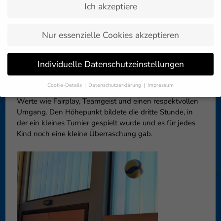
Ich akzeptiere
Zurück zur
08. Februar 2023
Artikelübersicht »
Nur essenzielle Cookies akzeptieren
Auch in Leimbach, ein kleiner Ort in der Nähe von
Individuelle Datenschutzeinstellungen
Markdorf, war „VOLLEYBALL macht SCHULE“ für drei
Wochen zu Besuch. In dieser Zeit lernten die Kids die
Cookie-Details
Datenschutzerklärung
Impressum
Grundlagen im Pritschen und Baggern, sowie soziale
Datenschutzeinstellungen
Werte wie Fairplay, Teamgeist und einen respektvollen
Umgang. Den Höhepunkt bildete die dritte Stunde, in
Wenn Sie unter 16 Jahre alt sind und Ihre Zustimmung zu
freiwilligen Diensten geben möchten, müssen Sie Ihre
der ein kleines Turnier gespielt wurde und es für jedes
Erziehungsberechtigten um Erlaubnis bitten.
Kind noch eine kleine Überraschung gab.
Wir verwenden Cookies und andere Technologien auf unserer
Website. Einige von ihnen sind essenziell, während andere uns
helfen, diese Website und Ihre Erfahrung zu verbessern.
Personenbezogene Daten können verarbeitet werden (z. B. IP-
Adressen), z. B. für personalisierte Anzeigen und Inhalte oder
Anzeigen- und Inhaltsmessung.
Weitere Informationen über die
Verwendung Ihrer Daten finden Sie in unserer
Datenschutzerklärung
.
Hier finden Sie eine Übersicht über alle verwendeten Cookies. Sie