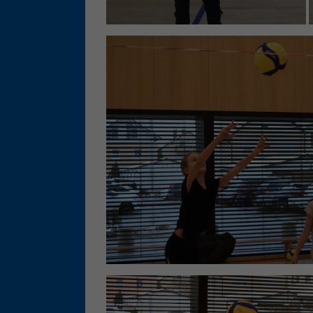
Ess
Essen
Funkt
Ext
Inha
block
diese