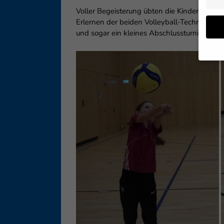
Voller Begeisterung übten die Kinder aus
Erlernen der beiden Volleyball-Techniken s
und sogar ein kleines Abschlussturnier wurd
Wenn 
geben
Wir v
ihnen
Erfah
B. IP
Inhal
Sie i
Hier 
Einwi
lasse
Sp
Daten