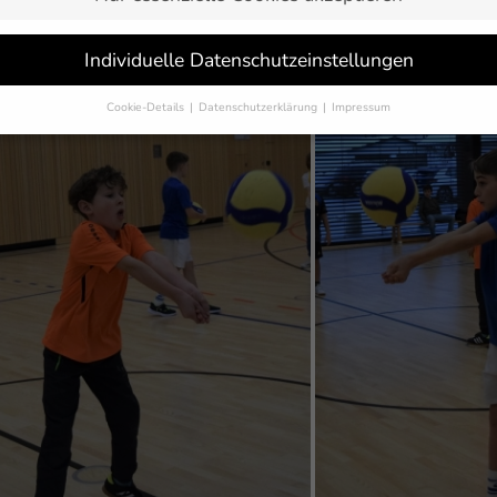
 Meckenbeuren das Pritschen und Baggern beim Projekt „VOLLEYBA
tand auf dem Programm, sondern auch Werte wie Teamgeist, Fairpl
Individuelle Datenschutzeinstellungen
e gespielt, bei dem es für jeden die Möglichkeit gab, Preise zu gew
Cookie-Details
Datenschutzerklärung
Impressum
Datenschutzeinstellungen
Sie unter 16 Jahre alt sind und Ihre Zustimmung zu freiwilligen Dienst
 möchten, müssen Sie Ihre Erziehungsberechtigten um Erlaubnis bitten.
erwenden Cookies und andere Technologien auf unserer Website. Einige
 sind essenziell, während andere uns helfen, diese Website und Ihre
rung zu verbessern.
Personenbezogene Daten können verarbeitet werden
-Adressen), z. B. für personalisierte Anzeigen und Inhalte oder Anzeigen
tsmessung.
Weitere Informationen über die Verwendung Ihrer Daten fin
n unserer
Datenschutzerklärung
.
finden Sie eine Übersicht über alle verwendeten Cookies. Sie können Ihre
lligung zu ganzen Kategorien geben oder sich weitere Informationen anz
n und so nur bestimmte Cookies auswählen.
eichern
Nur essenzielle Cookies akzeptieren
schutzeinstellungen