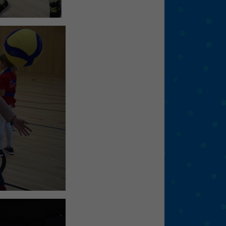
eie
Externe Medien
f
pressum