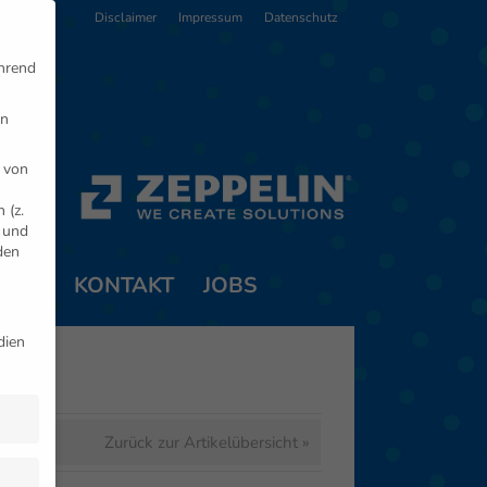
Disclaimer
Impressum
Datenschutz
ährend
en
 von
 (z.
- und
den
TNER
KONTAKT
JOBS
dien
Zurück zur Artikelübersicht »