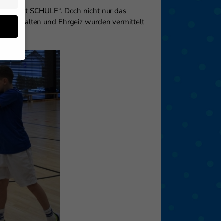
LL macht SCHULE“. Doch nicht nur das
ay-Verhalten und Ehrgeiz wurden vermittelt
innen.
en
 von
 (z.
- und
den
eigen
Zurück