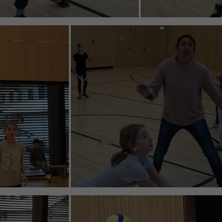
enziell (1)
zielle Cookies ermöglichen grundlegende Funktionen und sind für die einwandfr
ion der Website erforderlich.
Cookie-Informationen anzeigen
erne Medien (6)
lte von Videoplattformen und Social-Media-Plattformen werden standardmäßig
iert. Wenn Cookies von externen Medien akzeptiert werden, bedarf der Zugriff au
 Inhalte keiner manuellen Einwilligung mehr.
Cookie-Informationen anzeigen
Datenschutzerklärung
Im