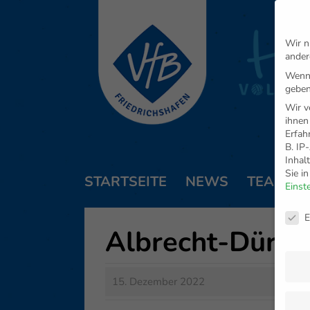
Wir n
ander
Wenn 
geben
Wir v
ihnen
Erfah
B. IP
Inhal
Sie i
STARTSEITE
NEWS
TEAM
Einst
Daten
E
Albrecht-Dürer
15. Dezember 2022