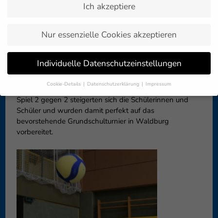
Ich akzeptiere
Zurück zur
03. Juli 2023
Artikelübersicht »
Nur essenzielle Cookies akzeptieren
In den vergangenen Sportstunden der Viertklässler in
Individuelle Datenschutzeinstellungen
Bodnegg stand Volleyball auf dem Programm. Von
einfachen Übungen vom Pritschen und Baggern an der
Cookie-Details
Datenschutzerklärung
Impressum
Wand, über kleine Übungsformen zu zweit bis hin zum
Datenschutzeinstellungen
Spiel 2 gegen 2 steigerten sich die Schülerinnen und
Schüler und wurden damit perfekt auf das
Wenn Sie unter 16 Jahre alt sind und Ihre Zustimmung zu
freiwilligen Diensten geben möchten, müssen Sie Ihre
bevorstehende Grundschulturnier in Waldburg
Erziehungsberechtigten um Erlaubnis bitten.
vorbereitet.
Wir verwenden Cookies und andere Technologien auf unserer
Website. Einige von ihnen sind essenziell, während andere uns
helfen, diese Website und Ihre Erfahrung zu verbessern.
Personenbezogene Daten können verarbeitet werden (z. B. IP-
Adressen), z. B. für personalisierte Anzeigen und Inhalte oder
Anzeigen- und Inhaltsmessung.
Weitere Informationen über die
Verwendung Ihrer Daten finden Sie in unserer
Datenschutzerklärung
.
Hier finden Sie eine Übersicht über alle verwendeten Cookies. Sie