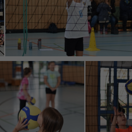
enziell (1)
zielle Cookies ermöglichen grundlegende Funktionen und sind für die einwandfr
ion der Website erforderlich.
Cookie-Informationen anzeigen
erne Medien (6)
lte von Videoplattformen und Social-Media-Plattformen werden standardmäßig
iert. Wenn Cookies von externen Medien akzeptiert werden, bedarf der Zugriff au
 Inhalte keiner manuellen Einwilligung mehr.
Cookie-Informationen anzeigen
Datenschutzerklärung
Im