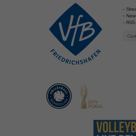
–
Str
–
New
–
RSS
Cook