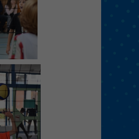
eie
Externe Medien
f
pressum