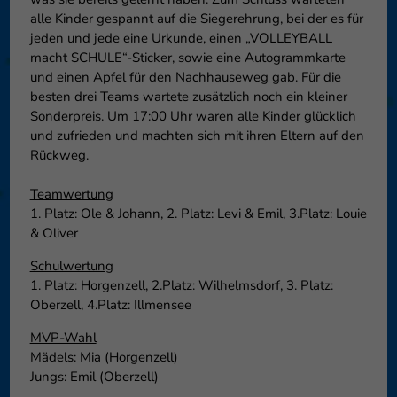
können Ihre Einwilligung zu ganzen Kategorien geben oder sich
alle Kinder gespannt auf die Siegerehrung, bei der es für
weitere Informationen anzeigen lassen und so nur bestimmte
jeden und jede eine Urkunde, einen „VOLLEYBALL
Cookies auswählen.
macht SCHULE“-Sticker, sowie eine Autogrammkarte
und einen Apfel für den Nachhauseweg gab. Für die
Speichern
Nur essenzielle Cookies akzeptieren
besten drei Teams wartete zusätzlich noch ein kleiner
Sonderpreis. Um 17:00 Uhr waren alle Kinder glücklich
Zurück
und zufrieden und machten sich mit ihren Eltern auf den
Datenschutzeinstellungen
Rückweg.
Essenziell (1)
Essenzielle Cookies ermöglichen grundlegende Funktionen und sind für
Teamwertung
die einwandfreie Funktion der Website erforderlich.
1. Platz: Ole & Johann, 2. Platz: Levi & Emil, 3.Platz: Louie
Cookie-Informationen anzeigen
& Oliver
Externe Medien (6)
Exte
Schulwertung
1. Platz: Horgenzell, 2.Platz: Wilhelmsdorf, 3. Platz:
Inhalte von Videoplattformen und Social-Media-Plattformen werden
Oberzell, 4.Platz: Illmensee
standardmäßig blockiert. Wenn Cookies von externen Medien akzeptiert
werden, bedarf der Zugriff auf diese Inhalte keiner manuellen
MVP-Wahl
Einwilligung mehr.
Mädels: Mia (Horgenzell)
Cookie-Informationen anzeigen
Jungs: Emil (Oberzell)
Datenschutzerklärung
Impressum