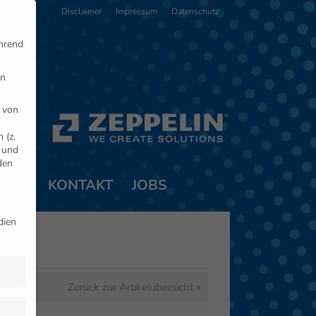
Disclaimer
Impressum
Datenschutz
ährend
en
 von
 (z.
- und
den
TNER
KONTAKT
JOBS
dien
Zurück zur Artikelübersicht »