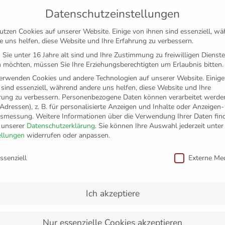
Datenschutzeinstellungen
utzen Cookies auf unserer Website. Einige von ihnen sind essenziell, w
e uns helfen, diese Website und Ihre Erfahrung zu verbessern.
Sie unter 16 Jahre alt sind und Ihre Zustimmung zu freiwilligen Dienst
 möchten, müssen Sie Ihre Erziehungsberechtigten um Erlaubnis bitten.
erwenden Cookies und andere Technologien auf unserer Website. Einige
 sind essenziell, während andere uns helfen, diese Website und Ihre
rung zu verbessern.
Personenbezogene Daten können verarbeitet werden
-Adressen), z. B. für personalisierte Anzeigen und Inhalte oder Anzeigen
tsmessung.
Weitere Informationen über die Verwendung Ihrer Daten fin
n unserer
Datenschutzerklärung
.
Sie können Ihre Auswahl jederzeit unter
TICKETS
FANSHOP
VFB
MEDIEN
PAR
ellungen
widerrufen oder anpassen.
schutzeinstellungen
ssenziell
Externe Me
n Dinge sind drei
Ich akzeptiere
Nur essenzielle Cookies akzeptieren