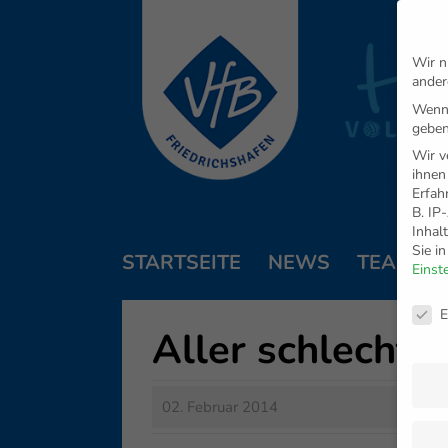
Wir n
ander
Wenn 
geben
Wir v
ihnen
Erfah
B. IP
Inhal
Sie i
STARTSEITE
NEWS
TEAM
Einst
Daten
E
Aller schlechte
02. Februar 2014