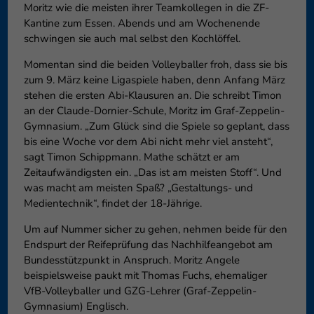
Moritz wie die meisten ihrer Teamkollegen in die ZF-
können Ihre Einwilligung zu ganzen Kategorien geben oder sich
Kantine zum Essen. Abends und am Wochenende
weitere Informationen anzeigen lassen und so nur bestimmte
schwingen sie auch mal selbst den Kochlöffel.
Cookies auswählen.
Momentan sind die beiden Volleyballer froh, dass sie bis
Speichern
Nur essenzielle Cookies akzeptieren
zum 9. März keine Ligaspiele haben, denn Anfang März
stehen die ersten Abi-Klausuren an. Die schreibt Timon
Zurück
an der Claude-Dornier-Schule, Moritz im Graf-Zeppelin-
Datenschutzeinstellungen
Essenziell (1)
Gymnasium. „Zum Glück sind die Spiele so geplant, dass
bis eine Woche vor dem Abi nicht mehr viel ansteht“,
Essenzielle Cookies ermöglichen grundlegende Funktionen und sind für
sagt Timon Schippmann. Mathe schätzt er am
die einwandfreie Funktion der Website erforderlich.
Zeitaufwändigsten ein. „Das ist am meisten Stoff“. Und
Cookie-Informationen anzeigen
was macht am meisten Spaß? „Gestaltungs- und
Medientechnik“, findet der 18-Jährige.
Externe Medien (6)
Exte
Um auf Nummer sicher zu gehen, nehmen beide für den
Inhalte von Videoplattformen und Social-Media-Plattformen werden
Endspurt der Reifeprüfung das Nachhilfeangebot am
standardmäßig blockiert. Wenn Cookies von externen Medien akzeptiert
werden, bedarf der Zugriff auf diese Inhalte keiner manuellen
Bundesstützpunkt in Anspruch. Moritz Angele
Einwilligung mehr.
beispielsweise paukt mit Thomas Fuchs, ehemaliger
Cookie-Informationen anzeigen
VfB-Volleyballer und GZG-Lehrer (Graf-Zeppelin-
Gymnasium) Englisch.
Datenschutzerklärung
Impressum