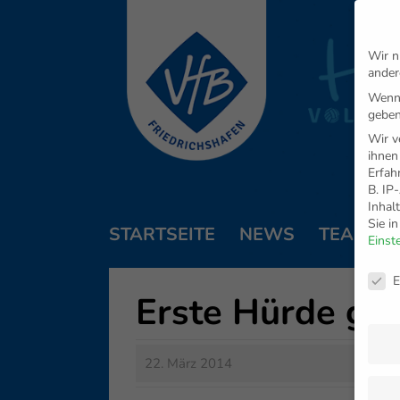
Wir n
ander
Wenn 
geben
Wir v
ihnen
Erfah
B. IP
Inhal
Sie i
STARTSEITE
NEWS
TEAM
Einst
Daten
E
Erste Hürde g
22. März 2014