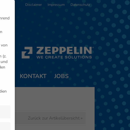
Disclaimer
Impressum
Datenschutz
ährend
en
 von
 (z.
- und
den
TNER
KONTAKT
JOBS
dien
Zurück zur Artikelübersicht »