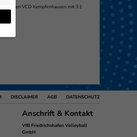
tert und den VCO Kempfenhausen mit 3:1
uen!!
en
 von
 (z.
- und
den
M
DISCLAIMER
AGB
DATENSCHUTZ
eigen
Anschrift & Kontakt
Zurück
VfB Friedrichshafen Volleyball
GmbH