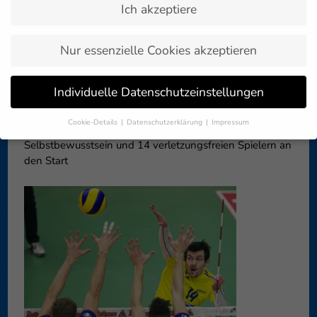
Ich akzeptiere
Zurück zur
12. April 2016
Artikelübersicht »
Nur essenzielle Cookies akzeptieren
Am Mittwoch (13. April, 20 Uhr) geht es endlich los: Der
Individuelle Datenschutzeinstellungen
VfB Friedrichshafen empfängt im ersten Halbfinalspiel
die United Volleys Rhein Main. Auf dem Papier hat der
Cookie-Details
Datenschutzerklärung
Impressum
Meister vor dem Duell leicht die Nase vorn und geht mit
Datenschutzeinstellungen
Selbstbewusstsein und 14 verletzungsfreien Spielern an
den Start
Wenn Sie unter 16 Jahre alt sind und Ihre Zustimmung zu
freiwilligen Diensten geben möchten, müssen Sie Ihre
Erziehungsberechtigten um Erlaubnis bitten.
Wir verwenden Cookies und andere Technologien auf unserer
Website. Einige von ihnen sind essenziell, während andere uns
helfen, diese Website und Ihre Erfahrung zu verbessern.
Personenbezogene Daten können verarbeitet werden (z. B. IP-
Adressen), z. B. für personalisierte Anzeigen und Inhalte oder
Anzeigen- und Inhaltsmessung.
Weitere Informationen über die
Verwendung Ihrer Daten finden Sie in unserer
Datenschutzerklärung
.
Hier finden Sie eine Übersicht über alle verwendeten Cookies. Sie