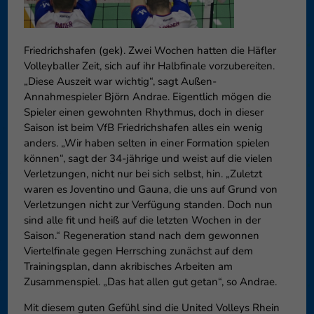
können Ihre Einwilligung zu ganzen Kategorien geben oder sich
weitere Informationen anzeigen lassen und so nur bestimmte
Cookies auswählen.
Friedrichshafen (gek). Zwei Wochen hatten die Häfler
Volleyballer Zeit, sich auf ihr Halbfinale vorzubereiten.
Speichern
Nur essenzielle Cookies akzeptieren
„Diese Auszeit war wichtig“, sagt Außen-
Annahmespieler Björn Andrae. Eigentlich mögen die
Zurück
Spieler einen gewohnten Rhythmus, doch in dieser
Datenschutzeinstellungen
Essenziell (1)
Saison ist beim VfB Friedrichshafen alles ein wenig
anders. „Wir haben selten in einer Formation spielen
Essenzielle Cookies ermöglichen grundlegende Funktionen und sind für
können“, sagt der 34-jährige und weist auf die vielen
die einwandfreie Funktion der Website erforderlich.
Verletzungen, nicht nur bei sich selbst, hin. „Zuletzt
Cookie-Informationen anzeigen
waren es Joventino und Gauna, die uns auf Grund von
Verletzungen nicht zur Verfügung standen. Doch nun
Externe Medien (6)
Exte
sind alle fit und heiß auf die letzten Wochen in der
Inhalte von Videoplattformen und Social-Media-Plattformen werden
Saison.“ Regeneration stand nach dem gewonnen
standardmäßig blockiert. Wenn Cookies von externen Medien akzeptiert
Viertelfinale gegen Herrsching zunächst auf dem
werden, bedarf der Zugriff auf diese Inhalte keiner manuellen
Trainingsplan, dann akribisches Arbeiten am
Einwilligung mehr.
Zusammenspiel. „Das hat allen gut getan“, so Andrae.
Cookie-Informationen anzeigen
Mit diesem guten Gefühl sind die United Volleys Rhein
Datenschutzerklärung
Impressum