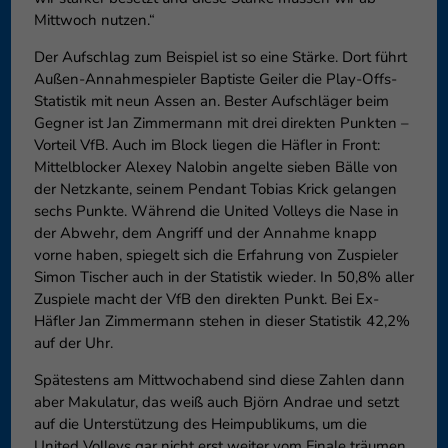
Mittwoch nutzen.“
Der Aufschlag zum Beispiel ist so eine Stärke. Dort führt
Außen-Annahmespieler Baptiste Geiler die Play-Offs-
Statistik mit neun Assen an. Bester Aufschläger beim
Gegner ist Jan Zimmermann mit drei direkten Punkten –
Vorteil VfB. Auch im Block liegen die Häfler in Front:
Mittelblocker Alexey Nalobin angelte sieben Bälle von
der Netzkante, seinem Pendant Tobias Krick gelangen
sechs Punkte. Während die United Volleys die Nase in
der Abwehr, dem Angriff und der Annahme knapp
vorne haben, spiegelt sich die Erfahrung von Zuspieler
Simon Tischer auch in der Statistik wieder. In 50,8% aller
Zuspiele macht der VfB den direkten Punkt. Bei Ex-
Häfler Jan Zimmermann stehen in dieser Statistik 42,2%
auf der Uhr.
Spätestens am Mittwochabend sind diese Zahlen dann
aber Makulatur, das weiß auch Björn Andrae und setzt
auf die Unterstützung des Heimpublikums, um die
United Volleys gar nicht erst weiter vom Finale träumen