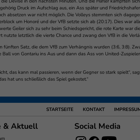
e Devise in den nächsten Minuten. Und die Häfler kämpften sich wi
gehörig Druck im Aufschlag aus, ein Ass später und Friedrichshafen
 doch absetzen war nicht möglich. Die Volleys stemmten sich dagege
erblock um Honoré und der VfB setzte sich ab (20:17). Dies war all
rte Geiler sich zu sehr beim Schiedsgericht, die rote Karte war die 
rt nutzte letztlich die vierte Chance und zwang den VfB in die Verl
m fünften Satz, die dem VfB zum Verhängnis wurden (3:6, 3:8). Zw
te Ball von Gontariu ins Aus und dann das Ass von United-Zuspiel
icht, das kann mal passieren, wenn der Gegner so stark spielt“, sa
as hat uns schließlich das Spiel gekostet.“
STARTSEITE
KONTAKT
IMPRESSU
e & Aktuell
Social Media
eam