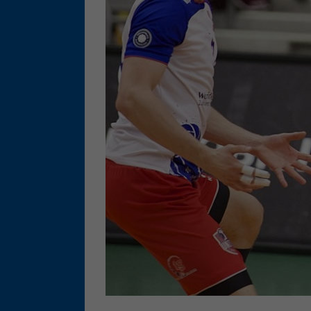
Ess
Essen
Funkt
Ext
Inha
block
diese