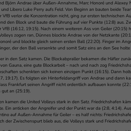
r und Björn Andrae über Außen-Annahme, Marc Honoré und Alexey Na
r und Libero Luke Perry aufs Feld. Von Beginn an bauten beide Tea
der VfB verlor die Konzentration nicht, ging zur ersten technischen 
nd den Block und baute die Führung auf vier Punkte (12:8) aus. Zw
 VfB (16:12, 19:15). Nach einem weiteren Ass von Geiler (20:15
 Volleys zogen ran, Dünnes blockte Andrae von der Netzkante (20:
onoré und blockte gleich seinen ersten Ball (22:20). Finger im Angr
inger, der den Ball versenkte und somit Satz eins an den See holte 
ser in den Satz kamen. Die Blockabpraller bekamen die Häfler zunä
 von Gauna, eine gute Blockarbeit – nach und nach zog Friedrichsha
nschaften schenkten sich keinen einzigen Punkt (16:15). Dann holte
7, 19:17). Es folgten ein Hinterfeldangriff von Andrae und dann ka
dass Frankfurt seinen Angriff nicht ordentlich aufbauen konnte (22:
h gut an (25:19).
 kamen die United Volleys stark in den Satz. Friedrichshafen käm
 Ein anticken der Angreifer und der Punkt war da (2:8, 4:14). Ausz
entino auf Außen-Annahme für Geiler – es half nichts: Friedrichshaf
ch der Zwischenspurt blieb aus, die Volleys stark und Friedrichshafe