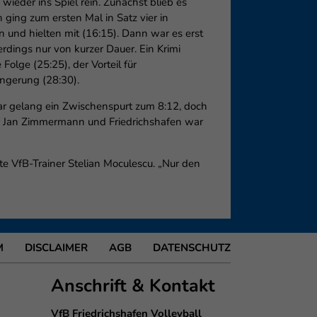
eder ins Spiel rein. Zunächst blieb es
 ging zum ersten Mal in Satz vier in
n und hielten mit (16:15). Dann war es erst
erdings nur von kurzer Dauer. Ein Krimi
Folge (25:25), der Vorteil für
ängerung (28:30).
ar gelang ein Zwischenspurt zum 8:12, doch
er Jan Zimmermann und Friedrichshafen war
gte VfB-Trainer Stelian Moculescu. „Nur den
M
DISCLAIMER
AGB
DATENSCHUTZ
Anschrift & Kontakt
VfB Friedrichshafen Volleyball