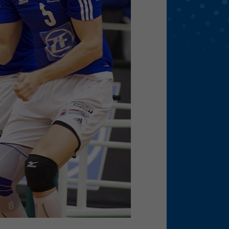
eie
Externe Medien
f
pressum