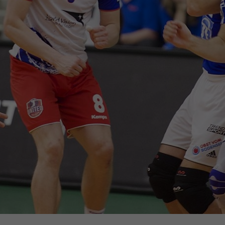
enziell (1)
zielle Cookies ermöglichen grundlegende Funktionen und sind für die einwandfr
ion der Website erforderlich.
Cookie-Informationen anzeigen
erne Medien (6)
lte von Videoplattformen und Social-Media-Plattformen werden standardmäßig
iert. Wenn Cookies von externen Medien akzeptiert werden, bedarf der Zugriff au
 Inhalte keiner manuellen Einwilligung mehr.
Cookie-Informationen anzeigen
Datenschutzerklärung
Im