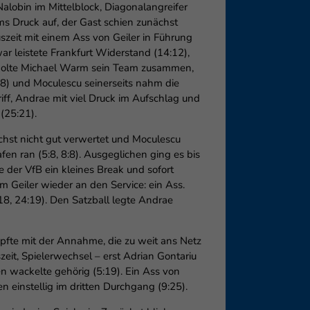
lobin im Mittelblock, Diagonalangreifer
ms Druck auf, der Gast schien zunächst
Auszeit mit einem Ass von Geiler in Führung
ar leistete Frankfurt Widerstand (14:12),
) holte Michael Warm sein Team zusammen,
18) und Moculescu seinerseits nahm die
iff, Andrae mit viel Druck im Aufschlag und
(25:21).
chst nicht gut verwertet und Moculescu
fen ran (5:8, 8:8). Ausgeglichen ging es bis
 der VfB ein kleines Break und sofort
m Geiler wieder an den Service: ein Ass.
18, 24:19). Den Satzball legte Andrae
pfte mit der Annahme, die zu weit ans Netz
eit, Spielerwechsel – erst Adrian Gontariu
en wackelte gehörig (5:19). Ein Ass von
n einstellig im dritten Durchgang (9:25).