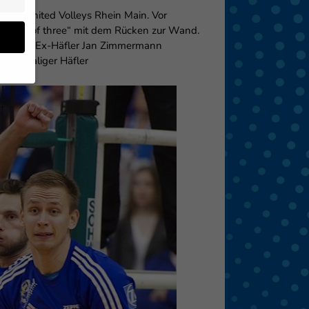
l den United Volleys Rhein Main. Vor
ie „best of three“ mit dem Rücken zur Wand.
d Volleys Ex-Häfler Jan Zimmermann
n ehemaliger Häfler
en
 von
 (z.
- und
den
eigen
Zurück