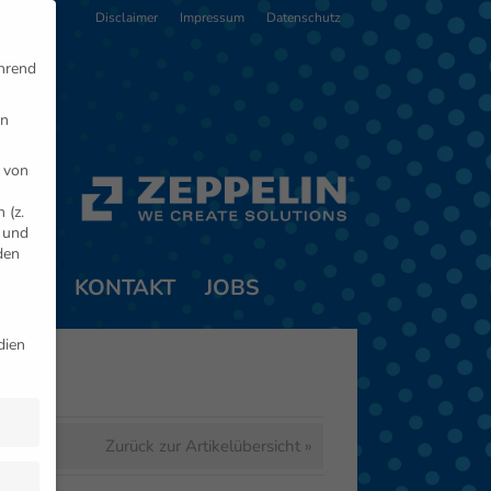
Disclaimer
Impressum
Datenschutz
ährend
en
 von
 (z.
- und
den
TNER
KONTAKT
JOBS
dien
Zurück zur Artikelübersicht »