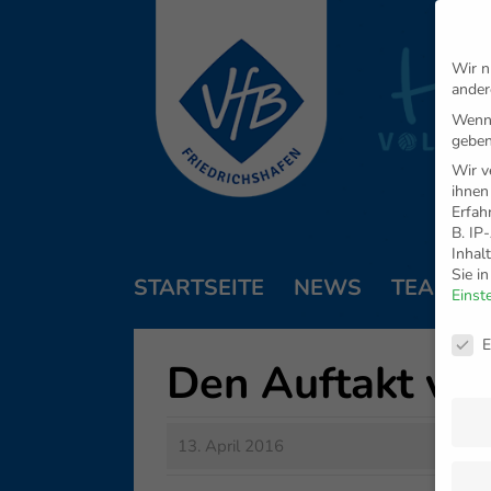
Wir n
ander
Wenn 
geben
Wir v
ihnen
Erfah
B. IP
Inhal
Sie i
STARTSEITE
NEWS
TEAM
Einst
Daten
E
Den Auftakt ver
13. April 2016