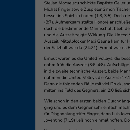
Stelian Mocuelscu schickte Baptiste Geile
Michal Finger sowie Zuspieler Simon Tische
besser ins Spiel zu finden (1:3, 3:5). Doch 
(8:7). Aufmerksam stellte Honoré anschließe
doch die bestimmende Mannschaft blieb der
und die Auszeit zeigte Wirkung. Die United
Auszeit. Mittelblocker Maxi Gauna kam für H
der Satzball war da (24:21). Erneut war es F
Erneut waren es die United Volleys, die bes
nahm früh die Auszeit (3:6, 4:8). Aufschläge
in die zweite technische Auszeit, beide Man
nahmen die United Volleys die Auszeit (17:1
Dann die folgenden Bälle mit viel Druck, so
mitten ins Feld des Gegners, ein 2:0 ließ sic
Wie schon in den ersten beiden Durchgängen
ging und es dem Gegner sehr einfach machte.
für Diagonalangreifer Finger, dann Luis Jov
Joventino (7:19) ließ noch einmal hoffen. Do