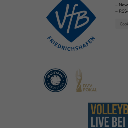
–
New
–
RSS
Cook