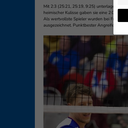
Mit 2:3 (25:21, 25:19, 9:25) unterlagen die
heimischer Kulisse gaben sie eine 2:0 Satzf
Als wertvollste Spieler wurden bei Friedri
ausgezeichnet. Punktbester Angreifer mit 2
Wenn 
geben
Wir v
ihnen
Erfah
B. IP
Inhal
Sie i
Hier 
Einwi
lasse
Sp
Daten