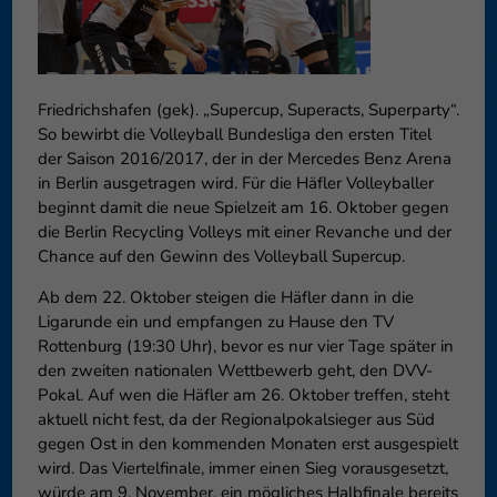
können Ihre Einwilligung zu ganzen Kategorien geben oder sich
weitere Informationen anzeigen lassen und so nur bestimmte
Cookies auswählen.
Friedrichshafen (gek). „Supercup, Superacts, Superparty“.
Speichern
Nur essenzielle Cookies akzeptieren
So bewirbt die Volleyball Bundesliga den ersten Titel
Zurück
der Saison 2016/2017, der in der Mercedes Benz Arena
in Berlin ausgetragen wird. Für die Häfler Volleyballer
Datenschutzeinstellungen
Essenziell (1)
beginnt damit die neue Spielzeit am 16. Oktober gegen
die Berlin Recycling Volleys mit einer Revanche und der
Essenzielle Cookies ermöglichen grundlegende Funktionen und sind für
Chance auf den Gewinn des Volleyball Supercup.
die einwandfreie Funktion der Website erforderlich.
Cookie-Informationen anzeigen
Ab dem 22. Oktober steigen die Häfler dann in die
Ligarunde ein und empfangen zu Hause den TV
Externe Medien (6)
Exte
Rottenburg (19:30 Uhr), bevor es nur vier Tage später in
den zweiten nationalen Wettbewerb geht, den DVV-
Inhalte von Videoplattformen und Social-Media-Plattformen werden
standardmäßig blockiert. Wenn Cookies von externen Medien akzeptiert
Pokal. Auf wen die Häfler am 26. Oktober treffen, steht
werden, bedarf der Zugriff auf diese Inhalte keiner manuellen
aktuell nicht fest, da der Regionalpokalsieger aus Süd
Einwilligung mehr.
gegen Ost in den kommenden Monaten erst ausgespielt
Cookie-Informationen anzeigen
wird. Das Viertelfinale, immer einen Sieg vorausgesetzt,
würde am 9. November, ein mögliches Halbfinale bereits
Datenschutzerklärung
Impressum