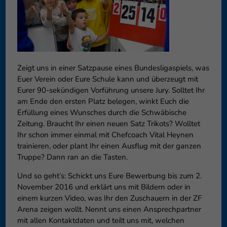
können Ihre Einwilligung zu ganzen Kategorien geben oder sich
weitere Informationen anzeigen lassen und so nur bestimmte
Cookies auswählen.
Speichern
Nur essenzielle Cookies akzeptieren
Zeigt uns in einer Satzpause eines Bundesligaspiels, was
Zurück
Euer Verein oder Eure Schule kann und überzeugt mit
Datenschutzeinstellungen
Essenziell (1)
Eurer 90-sekündigen Vorführung unsere Jury. Solltet Ihr
am Ende den ersten Platz belegen, winkt Euch die
Essenzielle Cookies ermöglichen grundlegende Funktionen und sind für
Erfüllung eines Wunsches durch die Schwäbische
die einwandfreie Funktion der Website erforderlich.
Zeitung. Braucht Ihr einen neuen Satz Trikots? Wolltet
Cookie-Informationen anzeigen
Ihr schon immer einmal mit Chefcoach Vital Heynen
trainieren, oder plant Ihr einen Ausflug mit der ganzen
Externe Medien (6)
Exte
Truppe? Dann ran an die Tasten.
Inhalte von Videoplattformen und Social-Media-Plattformen werden
Und so geht’s: Schickt uns Eure Bewerbung bis zum 2.
standardmäßig blockiert. Wenn Cookies von externen Medien akzeptiert
November 2016 und erklärt uns mit Bildern oder in
werden, bedarf der Zugriff auf diese Inhalte keiner manuellen
Einwilligung mehr.
einem kurzen Video, was Ihr den Zuschauern in der ZF
Arena zeigen wollt. Nennt uns einen Ansprechpartner
Cookie-Informationen anzeigen
mit allen Kontaktdaten und teilt uns mit, welchen
Datenschutzerklärung
Impressum