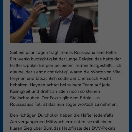
können Ihre Einwilligung zu ganzen Kategorien geben oder sich
weitere Informationen anzeigen lassen und so nur bestimmte
Cookies auswählen.
Speichern
Nur essenzielle Cookies akzeptieren
Zurück
Datenschutzeinstellungen
Essenziell (1)
Seit ein paar Tagen trägt Tomas Rousseaux eine Brille.
Ein wenig kurzsichtig ist der junge Belgier, das hatte der
Essenzielle Cookies ermöglichen grundlegende Funktionen und sind für
Häfler Optiker Empen bei einem Termin festgestellt. „Ich
die einwandfreie Funktion der Website erforderlich.
glaube, der sieht nicht richtig“ waren die Worte von Vital
Cookie-Informationen anzeigen
Heynen und tatsächlich sollte der Chefcoach Recht
behalten. Heynen achtet bei seinem Team auf jede
Externe Medien (6)
Exte
Kleinigkeit und dreht an allen noch so kleinen
Stellschrauben. Der Fokus gilt dem Erfolg – in
Inhalte von Videoplattformen und Social-Media-Plattformen werden
standardmäßig blockiert. Wenn Cookies von externen Medien akzeptiert
Rousseauxs Fall ist das nun sogar wörtlich zu nehmen.
werden, bedarf der Zugriff auf diese Inhalte keiner manuellen
Einwilligung mehr.
Den richtigen Durchblick haben die Häfler jedenfalls.
Am vergangenen Mittwoch erreichten sie mit einem
Cookie-Informationen anzeigen
klaren Sieg über Bühl das Halbfinale des DVV-Pokals
Datenschutzerklärung
Impressum