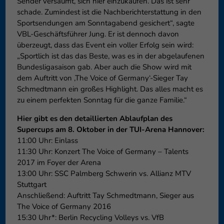
Sender versäumt, sich hier einzukaufen. Das ist sehr
schade. Zumindest ist die Nachberichterstattung in den
Sportsendungen am Sonntagabend gesichert“, sagte
VBL-Geschäftsführer Jung. Er ist dennoch davon
überzeugt, dass das Event ein voller Erfolg sein wird:
„Sportlich ist das das Beste, was es in der abgelaufenen
Bundesligasaison gab. Aber auch die Show wird mit
dem Auftritt von ‚The Voice of Germany‘-Sieger Tay
Schmedtmann ein großes Highlight. Das alles macht es
zu einem perfekten Sonntag für die ganze Familie.“
Hier gibt es den detaillierten Ablaufplan des
Supercups am 8. Oktober in der TUI-Arena Hannover:
11:00 Uhr: Einlass
11:30 Uhr: Konzert The Voice of Germany – Talents
2017 im Foyer der Arena
13:00 Uhr: SSC Palmberg Schwerin vs. Allianz MTV
Stuttgart
Anschließend: Auftritt Tay Schmedtmann, Sieger aus
The Voice of Germany 2016
15:30 Uhr*: Berlin Recycling Volleys vs. VfB