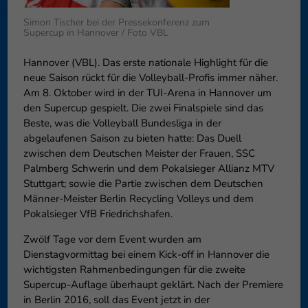
Datenschutzeinstellungen
Essenziell (1)
Simon Tischer bei der Pressekonferenz zum
Supercup in Hannover / Foto VBL
Essenzielle Cookies ermögliche
Funktion der Website erforderlic
Hannover (VBL). Das erste nationale Highlight für die
Co
neue Saison rückt für die Volleyball-Profis immer näher.
Am 8. Oktober wird in der TUI-Arena in Hannover um
Externe Medien (6)
den Supercup gespielt. Die zwei Finalspiele sind das
Beste, was die Volleyball Bundesliga in der
Inhalte von Videoplattformen 
blockiert. Wenn Cookies von ext
abgelaufenen Saison zu bieten hatte: Das Duell
diese Inhalte keiner manuellen 
zwischen dem Deutschen Meister der Frauen, SSC
Palmberg Schwerin und dem Pokalsieger Allianz MTV
Co
Stuttgart; sowie die Partie zwischen dem Deutschen
Männer-Meister Berlin Recycling Volleys und dem
Pokalsieger VfB Friedrichshafen.
Zwölf Tage vor dem Event wurden am
Dienstagvormittag bei einem Kick-off in Hannover die
wichtigsten Rahmenbedingungen für die zweite
Supercup-Auflage überhaupt geklärt. Nach der Premiere
in Berlin 2016, soll das Event jetzt in der