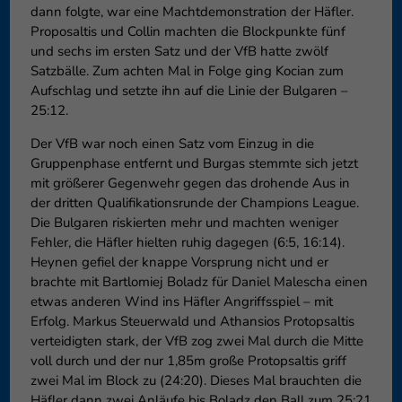
dann folgte, war eine Machtdemonstration der Häfler.
Proposaltis und Collin machten die Blockpunkte fünf
und sechs im ersten Satz und der VfB hatte zwölf
Satzbälle. Zum achten Mal in Folge ging Kocian zum
Aufschlag und setzte ihn auf die Linie der Bulgaren –
25:12.
Der VfB war noch einen Satz vom Einzug in die
Gruppenphase entfernt und Burgas stemmte sich jetzt
mit größerer Gegenwehr gegen das drohende Aus in
der dritten Qualifikationsrunde der Champions League.
Die Bulgaren riskierten mehr und machten weniger
Fehler, die Häfler hielten ruhig dagegen (6:5, 16:14).
Heynen gefiel der knappe Vorsprung nicht und er
brachte mit Bartlomiej Boladz für Daniel Malescha einen
etwas anderen Wind ins Häfler Angriffsspiel – mit
Erfolg. Markus Steuerwald und Athansios Protopsaltis
verteidigten stark, der VfB zog zwei Mal durch die Mitte
voll durch und der nur 1,85m große Protopsaltis griff
zwei Mal im Block zu (24:20). Dieses Mal brauchten die
Häfler dann zwei Anläufe bis Boladz den Ball zum 25:21