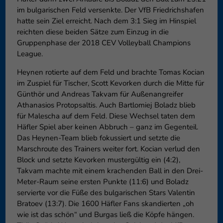
im bulgarischen Feld versenkte. Der VfB Friedrichshafen
hatte sein Ziel erreicht. Nach dem 3:1 Sieg im Hinspiel
reichten diese beiden Sätze zum Einzug in die
Gruppenphase der 2018 CEV Volleyball Champions
League.
Heynen rotierte auf dem Feld und brachte Tomas Kocian
im Zuspiel für Tischer, Scott Kevorken durch die Mitte für
Günthör und Andreas Takvam für Außenangreifer
Athanasios Protopsaltis. Auch Bartlomiej Boladz blieb
für Malescha auf dem Feld. Diese Wechsel taten dem
Häfler Spiel aber keinen Abbruch – ganz im Gegenteil.
Das Heynen-Team blieb fokussiert und setzte die
Marschroute des Trainers weiter fort. Kocian verlud den
Block und setzte Kevorken mustergültig ein (4:2),
Takvam machte mit einem krachenden Ball in den Drei-
Meter-Raum seine ersten Punkte (11:6) und Boladz
servierte vor die Füße des bulgarischen Stars Valentin
Bratoev (13:7). Die 1600 Häfler Fans skandierten „oh
wie ist das schön“ und Burgas ließ die Köpfe hängen.