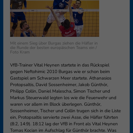
Datenschutzeinstellungen
Essenziell (1)
Essenzielle Cookies ermögliche
Funktion der Website erforderlic
Co
Externe Medien (6)
Mit einem Sieg über Burgas ziehen die Häfler in
die Runde der besten europäischen Teams ein /
Foto Kram
Inhalte von Videoplattformen 
blockiert. Wenn Cookies von ext
diese Inhalte keiner manuellen 
VfB-Trainer Vital Heynen startete in das Rückspiel
gegen Neftohimic 2010 Burgas wie er schon beim
Co
Gastspiel am Schwarzen Meer startete. Athanasios
Protopsaltis, David Sossenheimer, Jakob Günthör,
Philipp Collin, Daniel Malescha, Simon Tischer und
Markus Steuerwald legten los wie die Feuerwehr und
waren vor allem im Block überlegen. Günthör,
Sossenheimer, Tischer und Collin trugen sich in die Liste
ein, Protopsaltis servierte zwei Asse, die Häfler führten
(8:2, 14:9). 18:12 lag der VfB in Front als Vital Heynen
Tomas Kocian im Aufschlag für Günthör brachte. Was