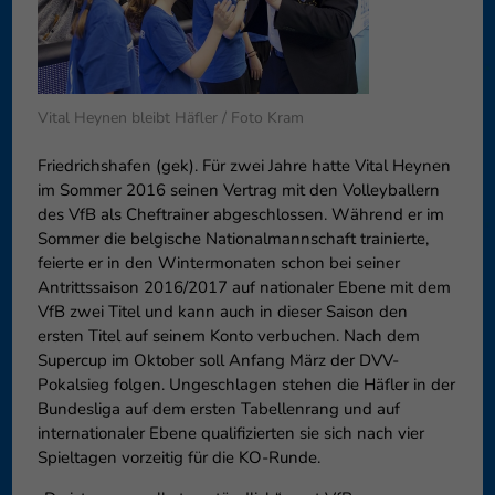
Datenschutzeinstellungen
Essenziell (1)
Essenzielle Cookies ermögliche
Funktion der Website erforderlic
Vital Heynen bleibt Häfler / Foto Kram
Co
Externe Medien (6)
Friedrichshafen (gek). Für zwei Jahre hatte Vital Heynen
im Sommer 2016 seinen Vertrag mit den Volleyballern
Inhalte von Videoplattformen 
des VfB als Cheftrainer abgeschlossen. Während er im
blockiert. Wenn Cookies von ext
Sommer die belgische Nationalmannschaft trainierte,
diese Inhalte keiner manuellen 
feierte er in den Wintermonaten schon bei seiner
Co
Antrittssaison 2016/2017 auf nationaler Ebene mit dem
VfB zwei Titel und kann auch in dieser Saison den
ersten Titel auf seinem Konto verbuchen. Nach dem
Supercup im Oktober soll Anfang März der DVV-
Pokalsieg folgen. Ungeschlagen stehen die Häfler in der
Bundesliga auf dem ersten Tabellenrang und auf
internationaler Ebene qualifizierten sie sich nach vier
Spieltagen vorzeitig für die KO-Runde.