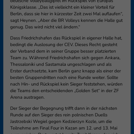
deutsche Volleyballgipfel im Rückspiel von Europas
Königsklasse. „Das ist vielleicht ein kleiner Vorteil für
Berlin, dass sie hier in kürzester Zeit zwei Mal auflaufen“,
sagt Heynen. „Aber die BR Volleys kennen die Halle gut
genug. Das wird nicht viel ändern.“
Dass Friedrichshafen das Rückspiel in eigener Halle hat,
bedingt die Auslosung der CEV. Dieses Recht gesteht
der Verband dem in seiner Gruppe besser platzierten
Team zu. Während Friedrichshafen sich gegen Ankara,
Thessaloniki und Sastamala ungeschlagen und als
Erster durchsetzte, kam Berlin ganz knapp als einer der
besten Gruppendritten noch eine Runde weiter. Sollte
nach Hin- und Rückspiel kein Sieger feststehen, würden
die Teams den entscheidenden „Golden Set“ in der ZF
Arena austragen.
Der Sieger der Begegnung trifft dann in der nächsten
Runde auf den Sieger des rein polnischen Duells
Jastrzebski Wegiel gegen Kedzierzyn Kozle, um die
Teilnehme am Final Four in Kazan am 12. und 13. Mai