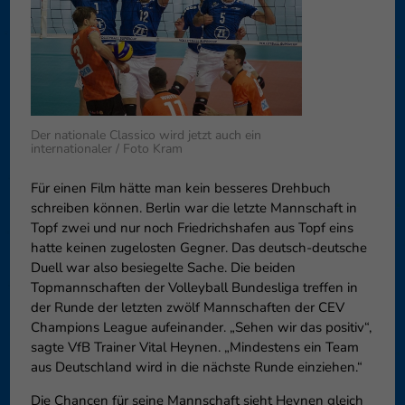
Datenschutzeinstellungen
Essenziell (1)
Essenzielle Cookies ermögliche
Funktion der Website erforderlic
Co
Externe Medien (6)
Der nationale Classico wird jetzt auch ein
internationaler / Foto Kram
Inhalte von Videoplattformen 
blockiert. Wenn Cookies von ext
Für einen Film hätte man kein besseres Drehbuch
diese Inhalte keiner manuellen 
schreiben können. Berlin war die letzte Mannschaft in
Co
Topf zwei und nur noch Friedrichshafen aus Topf eins
hatte keinen zugelosten Gegner. Das deutsch-deutsche
Duell war also besiegelte Sache. Die beiden
Topmannschaften der Volleyball Bundesliga treffen in
der Runde der letzten zwölf Mannschaften der CEV
Champions League aufeinander. „Sehen wir das positiv“,
sagte VfB Trainer Vital Heynen. „Mindestens ein Team
aus Deutschland wird in die nächste Runde einziehen.“
Die Chancen für seine Mannschaft sieht Heynen gleich