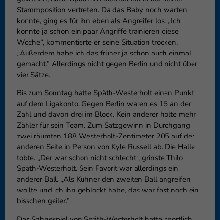
Stammposition vertreten. Da das Baby noch warten
konnte, ging es für ihn eben als Angreifer los. „Ich
konnte ja schon ein paar Angriffe trainieren diese
Woche“, kommentierte er seine Situation trocken.
„Außerdem habe ich das früher ja schon auch einmal
gemacht.“ Allerdings nicht gegen Berlin und nicht über
vier Sätze.
Bis zum Sonntag hatte Späth-Westerholt einen Punkt
auf dem Ligakonto. Gegen Berlin waren es 15 an der
Zahl und davon drei im Block. Kein anderer holte mehr
Zähler für sein Team. Zum Satzgewinn in Durchgang
zwei räumten 188 Westerholt-Zentimeter 205 auf der
anderen Seite in Person von Kyle Russell ab. Die Halle
tobte. „Der war schon nicht schlecht“, grinste Thilo
Späth-Westerholt. Sein Favorit war allerdings ein
anderer Ball. „Als Kühner den zweiten Ball angreifen
wollte und ich ihn geblockt habe, das war fast noch ein
bisschen geiler.“
Das Sahnespiel von Späth-Westerholt hatte sportlich