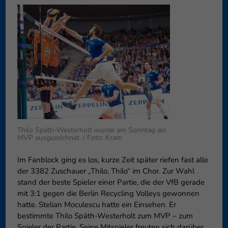
Datenschutzeinstellungen
Essenziell (1)
Essenzielle Cookies ermögliche
Funktion der Website erforderlic
Co
Externe Medien (6)
Inhalte von Videoplattformen 
blockiert. Wenn Cookies von ext
diese Inhalte keiner manuellen 
Co
Thilo Späth-Westerholt wurde am Sonntag als
MVP ausgezeichnet. / Foto: Kram
Im Fanblock ging es los, kurze Zeit später riefen fast alle
der 3382 Zuschauer „Thilo, Thilo“ im Chor. Zur Wahl
stand der beste Spieler einer Partie, die der VfB gerade
mit 3:1 gegen die Berlin Recycling Volleys gewonnen
hatte. Stelian Moculescu hatte ein Einsehen. Er
bestimmte Thilo Späth-Westerholt zum MVP – zum
Spieler der Partie. Seine Mitspieler freuten sich darüber