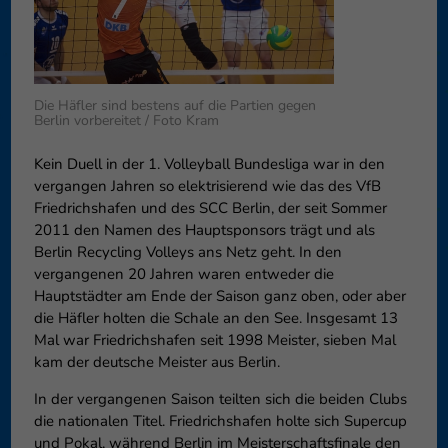
Datenschutzeinstellungen
Essenziell (1)
Essenzielle Cookies ermögliche
Funktion der Website erforderlic
Die Häfler sind bestens auf die Partien gegen
Co
Berlin vorbereitet / Foto Kram
Externe Medien (6)
Kein Duell in der 1. Volleyball Bundesliga war in den
Inhalte von Videoplattformen 
vergangen Jahren so elektrisierend wie das des VfB
blockiert. Wenn Cookies von ext
Friedrichshafen und des SCC Berlin, der seit Sommer
diese Inhalte keiner manuellen 
2011 den Namen des Hauptsponsors trägt und als
Co
Berlin Recycling Volleys ans Netz geht. In den
vergangenen 20 Jahren waren entweder die
Hauptstädter am Ende der Saison ganz oben, oder aber
die Häfler holten die Schale an den See. Insgesamt 13
Mal war Friedrichshafen seit 1998 Meister, sieben Mal
kam der deutsche Meister aus Berlin.
In der vergangenen Saison teilten sich die beiden Clubs
die nationalen Titel. Friedrichshafen holte sich Supercup
und Pokal, während Berlin im Meisterschaftsfinale den