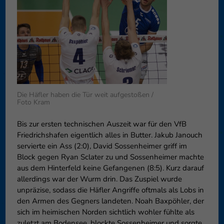
Datenschutzeinstellungen
Essenziell (1)
Essenzielle Cookies ermöglic
Funktion der Website erforderl
Externe Medien (6)
Inhalte von Videoplattforme
Die Häfler haben die Tür weit aufgestoßen /
blockiert. Wenn Cookies von e
Foto Kram
diese Inhalte keiner manuelle
Bis zur ersten technischen Auszeit war für den VfB
Friedrichshafen eigentlich alles in Butter. Jakub Janouch
servierte ein Ass (2:0), David Sossenheimer griff im
Block gegen Ryan Sclater zu und Sossenheimer machte
aus dem Hinterfeld keine Gefangenen (8:5). Kurz darauf
allerdings war der Wurm drin. Das Zuspiel wurde
unpräzise, sodass die Häfler Angriffe oftmals als Lobs in
den Armen des Gegners landeten. Noah Baxpöhler, der
sich im heimischen Norden sichtlich wohler fühlte als
zuletzt am Bodensee, blockte Sossenheimer und sorgte