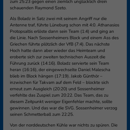
zum 25:23 gegen einen ziemlich unglücklich drein
schauenden Raymond Szeto.
Als Boladz in Satz zwei mit seinem Angriff nur die
Antenne traf, führte Lüneburg schon mit 4:0. Athanasios
Protopsaltis erlöste dann sein Team (1:4) und ging an
die Linie. Nach Sossenheimers Block und einem Ass des
Griechen führte plötzlich der VfB (7:4). Das nächste
Hoch hatte dann aber wieder das Heimteam und
eroberte sich zur zweiten technischen Auszeit die
Führung zurück (14:16). Boladz servierte sein Team
heran (16:16), der eingewechselte Daniel Malescha
blieb im Block hängen (17:19). Jakob Günthör –
inzwischen für Takvam auf dem Feld – blockte sich
erneut zum Ausgleich (20:20) und Sossenheimer
verfehlte das Zuspiel zum 20:22. Das Team, das zu
diesem Zeitpunkt weniger Eigenfehler machte, sollte
gewinnen. Und das war die SVG. Sossenheimer verzog
seinen Schmetterball zum 22:25.
Von der norddeutschen Kühle war nichts zu spüren. Die