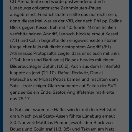
CU Arena tobte und wurde postwendend durch
Lüneburgs obligatorische Zehnminuten-Pause
ausgebremst. Friedrichshafen sollte das nur recht sein,
denn dieses Mal war es der VfB, der nach Philipp Collins
Block gegen Kessel früh mit 4:0 führte. Michel Schlien
verfehlte seinen Angriff, Janouch blockte erneut Kessel
(7:1) und Collin begrüßte den eingewechselten Florian
Krage ebenfalls mit direkt gestopptem Angriff (8:1).
Athanasios Protopsaltis zeigte, dass er es auch mit links
(13:4) kann und Bartliomiej Boladz bewies mit einem
Bilderbuchleger Gefühl (16:6). Auch aus dem Hinterfeld
klappte es jetzt (21:10). Rafael Redwitz, Daniel
Malescha und Michal Petras kamen und machten dem
Satz – trotz einiger Glanzmomente auf Seiten der SVG –
ganz seriös ein Ende. Szetos Angriffsfehler markierte
das 25:17.
In Satz vier waren die Häfler wieder mit dem Fehlstart
dran. Nach zwei Szeto-Assen führte Lüneburg erneut
3:0. Nur weil Matthias Pompe jeweils den Block von
Boladz und Collin traf (1:3, 3:5) und Takvam am Netz