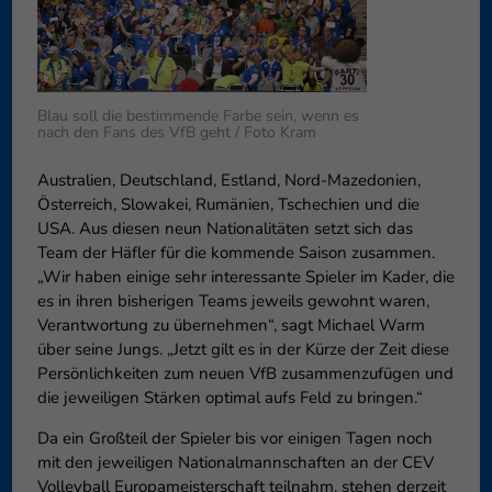
Datenschutzeinstellungen
Essenziell (1)
Essenzielle Cookies ermöglic
Funktion der Website erforderl
Blau soll die bestimmende Farbe sein, wenn es
nach den Fans des VfB geht / Foto Kram
Externe Medien (6)
Australien, Deutschland, Estland, Nord-Mazedonien,
Inhalte von Videoplattforme
Österreich, Slowakei, Rumänien, Tschechien und die
blockiert. Wenn Cookies von e
USA. Aus diesen neun Nationalitäten setzt sich das
diese Inhalte keiner manuelle
Team der Häfler für die kommende Saison zusammen.
„Wir haben einige sehr interessante Spieler im Kader, die
es in ihren bisherigen Teams jeweils gewohnt waren,
Verantwortung zu übernehmen“, sagt Michael Warm
über seine Jungs. „Jetzt gilt es in der Kürze der Zeit diese
Persönlichkeiten zum neuen VfB zusammenzufügen und
die jeweiligen Stärken optimal aufs Feld zu bringen.“
Da ein Großteil der Spieler bis vor einigen Tagen noch
mit den jeweiligen Nationalmannschaften an der CEV
Volleyball Europameisterschaft teilnahm, stehen derzeit