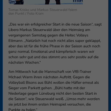
Datenschutzeinstellungen
Essenziell (1)
Tomas Krisko und Markus Steuerwald feiern
den Punkt / Foto Kram
Essenzielle Cookies ermöglic
Funktion der Website erforderl
„Das war ein erfolgreicher Start in die neue Saison“, sagt
Libero Markus Steuerwald über den Heimsieg am
vergangenen Samstag gegen die Heitec Volleys
Externe Medien (6)
Eltmann. „Natürlich hat noch nicht alles super geklappt,
Inhalte von Videoplattforme
aber das ist für die frühe Phase in der Saison auch noch
blockiert. Wenn Cookies von e
ganz normal. Emotional und kämpferisch waren wir
diese Inhalte keiner manuelle
schon sehr gut und das stimmt uns sehr positiv auf die
nächsten Wochen.“
Am Mittwoch hat die Mannschaft von VfB-Trainer
Michael Warm ihren nächsten Auftritt. Gegen die
Volleyball Bisons aus Bühl wollen die Häfler erneut als
Sieger vom Parkett gehen. „Bühl hatte mit der
Niederlage gegen Lüneburg nicht den besten Start in
die Saison“, wie Steuerwald weiß. „Umso mehr werden
sie jetzt bei ihrem ersten Heimspiel versuchen, die
Punkte zu holen.“