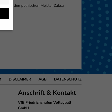
. Gegen den polnischen Meister Zaksa
en
 von
 (z.
- und
den
M
DISCLAIMER
AGB
DATENSCHUTZ
eigen
Anschrift & Kontakt
Zurück
VfB Friedrichshafen Volleyball
GmbH