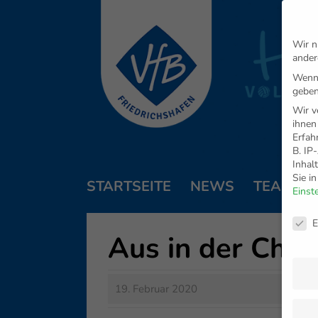
Wir n
ander
Wenn 
geben
Wir v
ihnen
Erfah
B. IP
Inhal
Sie i
STARTSEITE
NEWS
TEAM
Einst
Daten
E
Aus in der Cha
19. Februar 2020