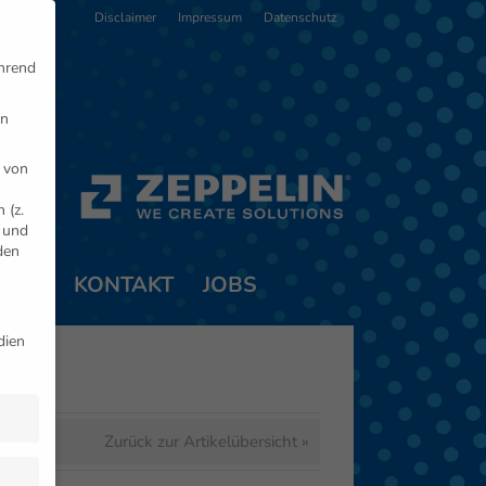
Disclaimer
Impressum
Datenschutz
ährend
en
 von
 (z.
- und
den
TNER
KONTAKT
JOBS
dien
Zurück zur Artikelübersicht »