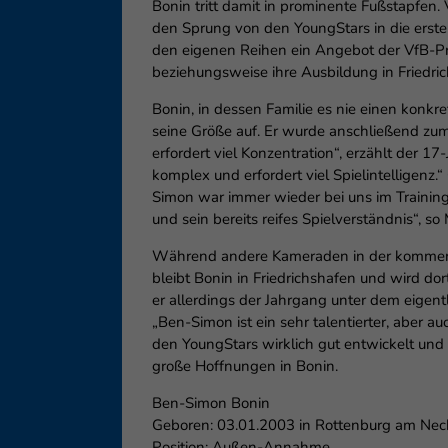
Ess
Bonin tritt damit in prominente Fußstapfen
den Sprung von den YoungStars in die erste 
Essen
den eigenen Reihen ein Angebot der VfB-Pro
Funkt
beziehungsweise ihre Ausbildung in Friedric
Bonin, in dessen Familie es nie einen konkr
Ext
seine Größe auf. Er wurde anschließend zum 
erfordert viel Konzentration“, erzählt der
Inha
komplex und erfordert viel Spielintellige
block
diese
Simon war immer wieder bei uns im Training
und sein bereits reifes Spielverständnis“, s
Während andere Kameraden in der kommend
bleibt Bonin in Friedrichshafen und wird d
er allerdings der Jahrgang unter dem eigen
„Ben-Simon ist ein sehr talentierter, aber a
den YoungStars wirklich gut entwickelt und 
große Hoffnungen in Bonin.
Ben-Simon Bonin
Geboren: 03.01.2003 in Rottenburg am Nec
Position: Außen-Annahme