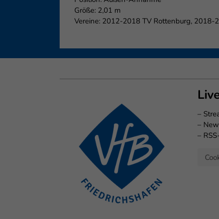
Größe: 2,01 m
Vereine: 2012-2018 TV Rottenburg, 2018-20
Liv
–
Str
–
New
–
RSS
Cook