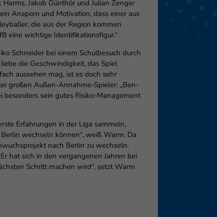
ck Harms, Jakob Günthör und Julian Zenger
 ein Ansporn und Motivation, dass einer aus
eie
leyballer, die aus der Region kommen
eine wichtige Identifikationsfigur.“
 Niko Schneider bei einem Schulbesuch durch
Externe Medien
liebe die Geschwindigkeit, das Spiel
fach aussehen mag, ist es doch sehr
Meter großen Außen-Annahme-Spieler: „Ben-
f
bei besonders sein gutes Risiko-Management
pressum
te Erfahrungen in der Liga sammeln,
ch Berlin wechseln können“, weiß Warm. Da
chwuchsprojekt nach Berlin zu wechseln.
. Er hat sich in den vergangenen Jahren bei
nächsten Schritt machen wird“, setzt Warm