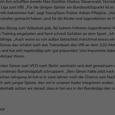
enziell (1)
. Vor ihm schafften bereits Max Günthör, Markus Steuerwald, Yanni
Liga zum VfB. „Für die übrigen Spieler am Bundesstützpunkt ist es
zielle Cookies ermöglichen grundlegende Funktionen und sind für die einwandfr
fis bekommen hat“, sagt YoungStars-Trainer Adrian Pfleghar. „Vol
ion der Website erforderlich.
hshafen gemacht haben, sind für die Kinder und Jugendlichen im VfB 
Cookie-Informationen anzeigen
eten Bezug zum Volleyball gab, fiel seinem früheren Jugendtrainer
erne Medien (6)
Training eingeladen und fand schnell Gefallen an dem Sport. „Ich 
 17-Jährige. „Auch wenn es von außen betrachtet manchmal etwas ein
lte von Videoplattformen und Social-Media-Plattformen werden standardmäßig
nz.“ Genau das schätzt auch das Trainerteam des VfB an dem 2,01-
iert. Wenn Cookies von externen Medien akzeptiert werden, bedarf der Zugriff au
 Inhalte keiner manuellen Einwilligung mehr.
 und hat sich regelmäßig sehr gut präsentiert. Uns imponierte da
o Michael Warm.
Cookie-Informationen anzeigen
Datenschutzerklärung
Im
en Saison zum VCO nach Berlin wechseln und dort gemeinsam ers
ort erstmals Bundesligaluft schnuppern. „Ben-Simon hätte jetzt na
tlichen Jahrgang ist hat er in zwei Jahren noch die Chance zum Na
uch sehr junger Spieler, den wir in unseren Kader integrieren wollen
deshalb setzen wir darauf, dass er bei uns in der Bundesliga den 
kar