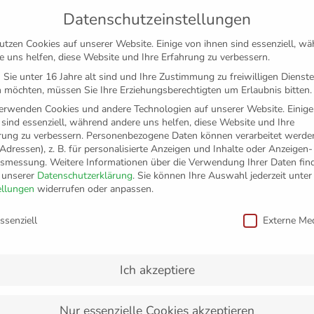
Datenschutzeinstellungen
utzen Cookies auf unserer Website. Einige von ihnen sind essenziell, w
e uns helfen, diese Website und Ihre Erfahrung zu verbessern.
Sie unter 16 Jahre alt sind und Ihre Zustimmung zu freiwilligen Dienst
 möchten, müssen Sie Ihre Erziehungsberechtigten um Erlaubnis bitten.
erwenden Cookies und andere Technologien auf unserer Website. Einige
 sind essenziell, während andere uns helfen, diese Website und Ihre
rung zu verbessern.
Personenbezogene Daten können verarbeitet werden
-Adressen), z. B. für personalisierte Anzeigen und Inhalte oder Anzeigen
tsmessung.
Weitere Informationen über die Verwendung Ihrer Daten fin
n unserer
Datenschutzerklärung
.
Sie können Ihre Auswahl jederzeit unter
TICKETS
FANSHOP
VFB
MEDIEN
PAR
ellungen
widerrufen oder anpassen.
schutzeinstellungen
ssenziell
Externe Me
ofivertrag – Menner verl
Ich akzeptiere
Nur essenzielle Cookies akzeptieren