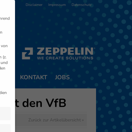
Disclaimer
Impressum
Datenschutz
ährend
en
 von
 (z.
- und
den
TNER
KONTAKT
JOBS
dien
ässt den VfB
Zurück zur Artikelübersicht »