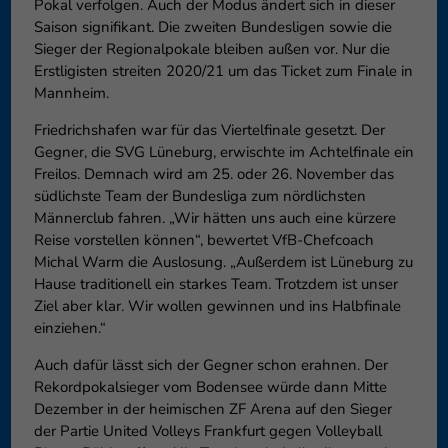
Pokal verfolgen. Auch der Modus ändert sich in dieser
Datenschutzeinstellungen
Essenziell (1)
Saison signifikant. Die zweiten Bundesligen sowie die
Sieger der Regionalpokale bleiben außen vor. Nur die
Essenzielle Cookies ermöglic
Erstligisten streiten 2020/21 um das Ticket zum Finale in
Funktion der Website erforderl
Mannheim.
Friedrichshafen war für das Viertelfinale gesetzt. Der
Externe Medien (6)
Gegner, die SVG Lüneburg, erwischte im Achtelfinale ein
Freilos. Demnach wird am 25. oder 26. November das
Inhalte von Videoplattforme
südlichste Team der Bundesliga zum nördlichsten
blockiert. Wenn Cookies von e
diese Inhalte keiner manuelle
Männerclub fahren. „Wir hätten uns auch eine kürzere
Reise vorstellen können“, bewertet VfB-Chefcoach
Michal Warm die Auslosung. „Außerdem ist Lüneburg zu
Hause traditionell ein starkes Team. Trotzdem ist unser
Ziel aber klar. Wir wollen gewinnen und ins Halbfinale
einziehen.“
Auch dafür lässt sich der Gegner schon erahnen. Der
Rekordpokalsieger vom Bodensee würde dann Mitte
Dezember in der heimischen ZF Arena auf den Sieger
der Partie United Volleys Frankfurt gegen Volleyball