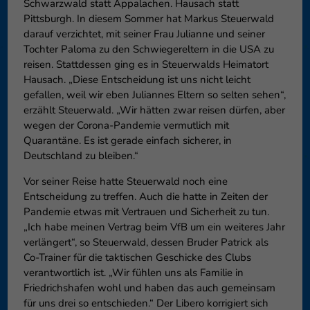
Schwarzwald statt Appalachen. Hausach statt
Datenschutzeinstellungen
Essenziell (1)
Pittsburgh. In diesem Sommer hat Markus Steuerwald
darauf verzichtet, mit seiner Frau Julianne und seiner
Essenzielle Cookies ermöglic
Tochter Paloma zu den Schwiegereltern in die USA zu
Funktion der Website erforderl
reisen. Stattdessen ging es in Steuerwalds Heimatort
Hausach. „Diese Entscheidung ist uns nicht leicht
gefallen, weil wir eben Juliannes Eltern so selten sehen“,
Externe Medien (6)
erzählt Steuerwald. „Wir hätten zwar reisen dürfen, aber
wegen der Corona-Pandemie vermutlich mit
Inhalte von Videoplattforme
blockiert. Wenn Cookies von e
Quarantäne. Es ist gerade einfach sicherer, in
diese Inhalte keiner manuelle
Deutschland zu bleiben.“
Vor seiner Reise hatte Steuerwald noch eine
Entscheidung zu treffen. Auch die hatte in Zeiten der
Pandemie etwas mit Vertrauen und Sicherheit zu tun.
„Ich habe meinen Vertrag beim VfB um ein weiteres Jahr
verlängert“, so Steuerwald, dessen Bruder Patrick als
Co-Trainer für die taktischen Geschicke des Clubs
verantwortlich ist. „Wir fühlen uns als Familie in
Friedrichshafen wohl und haben das auch gemeinsam
für uns drei so entschieden.“ Der Libero korrigiert sich