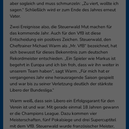
aber sogleich und muss schmunzeln: „Zu viert, wollte ich
sagen.“ Schließlich wird er zum Ende des Jahres erneut
Vater.
Zwei Ereignisse also, die Steuerwald Mut machen für
das kommende Jahr. Auch für den VfB ist diese
Entscheidung ein positives Zeichen. Steuerwald, den
Cheftrainer Michael Warm als „Mr. VfB“ bezeichnet, hat
sich bewusst für dieses Bekenntnis zum deutschen
Rekordmeister entschieden. „Ein Spieler wie Markus ist
begehrt in Europa und ich bin froh, dass wir ihn weiter in
unserem Team haben“, sagt Warm. „Für mich hat er
vergangenes Jahr eine herausragende Saison gespielt
und war bis zu seiner Verletzung deutlich der stärkste
Libero der Bundesliga.“
Warm weiß, dass sein Libero ein Erfolgsgarant für den
Verein ist und war. Mit gerade einmal 18 Jahren gewann
er die Champions League. Dazu kommen vier
Meisterschaften, fünf Pokalsiege und drei Supercuptitel
mit dem VfB. Steuerwald wurde französischer Meister,