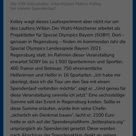
Die VfB-Volleyballer unterstützen Mattze Kolley
Datenschutzeinstellungen
Essenziell (1)
bei seinem Spendenlauf
Essenzielle Cookies ermöglic
Kolley wagt dieses Laufexperiment aber nicht nur um
Funktion der Website erforderl
des Laufens Willen. Der Wahl-Münchener arbeitet als
Projektleiter für Special Olympics Bayern (SOBY). Dort –
genauer in Regensburg – finden im kommenden Jahr die
Externe Medien (6)
Special Olympics Landesspiele Bayern 2021
Regensburg statt. Im Rahmen dieser Veranstaltung
Inhalte von Videoplattforme
blockiert. Wenn Cookies von e
erwartet SOBY bis zu 1.500 Sportlerinnen und Sportler,
diese Inhalte keiner manuelle
400 Trainer und Betreuer, 750 ehrenamtliche
Helferinnen und Helfer in 16 Sportarten. „Ich habe mir
überlegt, dass ich die Tour um den See mit einem
Spendenlauf verbinden möchte“, sagt er. „Und genau für
diese Veranstaltung sammle ich jetzt.“ Eine sechsstellige
Summe soll das Event in Regensburg kosten. Sollte er
diese Summe erlaufen, würde ihm seine Chefin
„sicherlich ein Denkmal bauen“, lacht er. 2100 Euro
hatte er sich auf der Spendenplattform „betterplace.org“
ursprünglich als Spendenziel gesetzt. Diese werden
nach Abschluss der Spendenaktion direkt an seinen