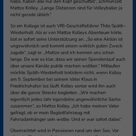
habe, haben alle nur den Kopf geschüttet“, schmunzelt
Mattze Kolley. „Lange Distanzen sind für Volleyballer ja
nicht gerade üblich.“
So ein Kollege ist auch VfB-Geschäftsführer Thilo Späth-
Westerholt. Als er von Mattze Kolleys Abenteuer hörte,
bot er sofort seine Unterstützung an. „So eine Aktion ist
ungewöhnlich und kommt einem wirklich guten Zweck
zugute“, sagt er. „Mattze und ich kennen uns schon
lange. Da war es klar, dass wir seinen Spendenlauf auch
über unsere Kanäle publik machen wollten.“ Mitlaufen
möchte Späth-Westerholt trotzdem nicht, wenn Kolley
am 5. September bei seinem Vater Klaus in
Friedrichshafen los läuft. Kolley senior wird ihn auch
über die ganze Strecke begleiten. „Wir machen
eigentlich jedes Jahr irgendeine ungewöhnliche Sache
zusammen“, so Mattze Kolley. „Ich habe meinen Vater
gefragt, ob er mein Begleitfahrzeug mit
Fahrradanhänger sein wollte. Und er war sofort dabei.“
Übernachtet wird in Pensionen rund um den See. Vor