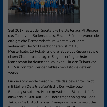
können Ihre Einwilligung zu ganzen Kategorien geben oder sich
weitere Informationen anzeigen lassen und so nur bestimmte
Cookies auswählen.
Speichern
Nur essenzielle Cookies akzeptieren
Seit 2017 rüstet der Sportartikelhersteller aus Pfullingen
Zurück
das Team vom Bodensee aus. Erst im Frühjahr wurde die
Datenschutzeinstellungen
erfolgreiche Partnerschaft um weitere vier Jahre
Essenziell (1)
verlängert. Der VfB Friedrichhafen ist mit 13
Essenzielle Cookies ermöglichen grundlegende Funktionen und sind für
Meistertiteln, 16 Pokal- und drei Supercup-Siegen sowie
die einwandfreie Funktion der Website erforderlich.
einem Champions-League-Sieg die erfolgreichste
Mannschaft im deutschen Volleyball. In den Trikots von
Cookie-Informationen anzeigen
ERIMA konnten vier der zahlreichen Erfolge gefeiert
Externe Medien (6)
Exte
werden.
Inhalte von Videoplattformen und Social-Media-Plattformen werden
Für die kommende Saison wurde das bewährte Trikot
standardmäßig blockiert. Wenn Cookies von externen Medien akzeptiert
mit kleinen Details aufgefrischt. Der Volleyball-
werden, bedarf der Zugriff auf diese Inhalte keiner manuellen
Bundeligist spielt zu Hause gewohnt in Blau und läuft
Einwilligung mehr.
auswärts in Grau auf. Der Libero trägt analog dazu das
Cookie-Informationen anzeigen
Trikot in Gelb. Auch in der Champions League setzt das
Datenschutzerklärung
Impressum