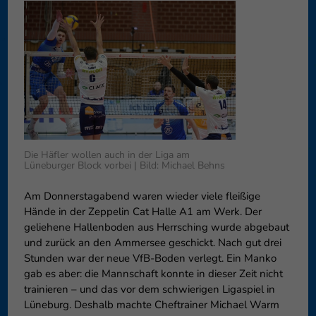
können Ihre Einwilligung zu ganzen Kategorien geben oder sich
weitere Informationen anzeigen lassen und so nur bestimmte
Cookies auswählen.
Speichern
Nur essenzielle Cookies akzeptieren
Zurück
Datenschutzeinstellungen
Essenziell (1)
Essenzielle Cookies ermöglichen grundlegende Funktionen und sind für
Die Häfler wollen auch in der Liga am
die einwandfreie Funktion der Website erforderlich.
Lüneburger Block vorbei | Bild: Michael Behns
Cookie-Informationen anzeigen
Am Donnerstagabend waren wieder viele fleißige
Externe Medien (6)
Exte
Hände in der Zeppelin Cat Halle A1 am Werk. Der
geliehene Hallenboden aus Herrsching wurde abgebaut
Inhalte von Videoplattformen und Social-Media-Plattformen werden
und zurück an den Ammersee geschickt. Nach gut drei
standardmäßig blockiert. Wenn Cookies von externen Medien akzeptiert
Stunden war der neue VfB-Boden verlegt. Ein Manko
werden, bedarf der Zugriff auf diese Inhalte keiner manuellen
Einwilligung mehr.
gab es aber: die Mannschaft konnte in dieser Zeit nicht
trainieren – und das vor dem schwierigen Ligaspiel in
Cookie-Informationen anzeigen
Lüneburg. Deshalb machte Cheftrainer Michael Warm
Datenschutzerklärung
Impressum