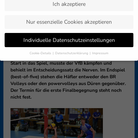
Ich akzeptiere
Zurück zur
25. März 2021
Artikelübersicht »
Nur essenzielle Cookies akzeptieren
Der VfB Friedrichshafen steht im Finale um die
Individuelle Datenschutzeinstellungen
Deutsche Meisterschaft. Die Häfler besiegten die SVG
Lüneburg auch in der Gellersenhalle mit 3:2 (25:20,
Cookie-Details
Datenschutzerklärung
Impressum
24:26, 25:20, 18:25, 15:11). Nach einem souveränen
Datenschutzeinstellungen
Start in das Spiel, musste der VfB kämpfen und
behielt im Entscheidungssatz die Nerven. Im Endspiel
Wenn Sie unter 16 Jahre alt sind und Ihre Zustimmung zu
freiwilligen Diensten geben möchten, müssen Sie Ihre
(best-of-five) stehen die Häfler entweder den BR
Erziehungsberechtigten um Erlaubnis bitten.
Volleys oder den powervolleys aus Düren gegenüber.
Der Termin für die erste Finalbegegnung steht noch
Wir verwenden Cookies und andere Technologien auf unserer
Website. Einige von ihnen sind essenziell, während andere uns
nicht fest.
helfen, diese Website und Ihre Erfahrung zu verbessern.
Personenbezogene Daten können verarbeitet werden (z. B. IP-
Adressen), z. B. für personalisierte Anzeigen und Inhalte oder
Anzeigen- und Inhaltsmessung.
Weitere Informationen über die
Verwendung Ihrer Daten finden Sie in unserer
Datenschutzerklärung
.
Hier finden Sie eine Übersicht über alle verwendeten Cookies. Sie