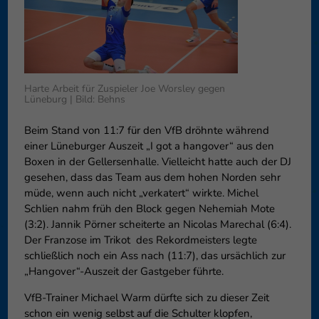
können Ihre Einwilligung zu ganzen Kategorien geben oder sich
weitere Informationen anzeigen lassen und so nur bestimmte
Cookies auswählen.
Speichern
Nur essenzielle Cookies akzeptieren
Harte Arbeit für Zuspieler Joe Worsley gegen
Lüneburg | Bild: Behns
Zurück
Datenschutzeinstellungen
Essenziell (1)
Beim Stand von 11:7 für den VfB dröhnte während
einer Lüneburger Auszeit „I got a hangover“ aus den
Essenzielle Cookies ermöglichen grundlegende Funktionen und sind für
Boxen in der Gellersenhalle. Vielleicht hatte auch der DJ
die einwandfreie Funktion der Website erforderlich.
gesehen, dass das Team aus dem hohen Norden sehr
Cookie-Informationen anzeigen
müde, wenn auch nicht „verkatert“ wirkte. Michel
Schlien nahm früh den Block gegen Nehemiah Mote
Externe Medien (6)
Exte
(3:2). Jannik Pörner scheiterte an Nicolas Marechal (6:4).
Inhalte von Videoplattformen und Social-Media-Plattformen werden
Der Franzose im Trikot
des Rekordmeisters legte
standardmäßig blockiert. Wenn Cookies von externen Medien akzeptiert
schließlich noch ein Ass nach (11:7), das ursächlich zur
werden, bedarf der Zugriff auf diese Inhalte keiner manuellen
„Hangover“-Auszeit der Gastgeber führte.
Einwilligung mehr.
Cookie-Informationen anzeigen
VfB-Trainer Michael Warm dürfte sich zu dieser Zeit
schon ein wenig selbst auf die Schulter klopfen,
Datenschutzerklärung
Impressum