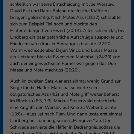
schließlich war seine Entscheidung mit Joe Worsley,
David Fiel und Rares Balean drei frische Kräfte zu
bringen, goldrichtig. Nach Motes Ass (18:12) schraubte
sich zum Beispiel Fiel hoch und blockte den
Hinterfeldangriff von Ewert (20:14). Alles schien klar, bis
Lindberg ein paar gefährliche Aufschläge auspackte und
Friedrichshafen kurz in Bedrängnis brachte (22:20).
Warm wechselte aber Dejan Vincic und Lukas Maase
ein. Letzterer blockte Ewert zum Matchball (24:20) und
auch der eingewechselte Pörner war gegen das Duo
Maase und Mote machtlos (25:20).
Auch im zweiten Satz war erst einmal wenig Grund zur
Sorge für die Häfler. Marechal servierte sein
obligatorisches Ass (4:2) und Mote griff weiter beherzt
im Block zu (6:3, 7:3). Markus Steuerwald entschärfte
eine Angriff, den Worsley auf Knie zu Weber brachte
(13:8) – alles lief nach Plan. Und dann legte erst einmal
Lindberg bei Lüneburg seinen „Hangover“ ab. Der
Schwede servierte die Häfler in Bedrängnis, sodass die
Angriffe der Gäste nicht mehr ihr Ziel fanden (15:14,