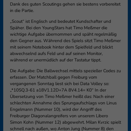
Datenschutzeinstellungen
Dank des guten Scoutings gehen sie bestens vorbereitet
Essenziell (1)
in die Partie.
Essenzielle Cookies ermögliche
„Scout“ ist Englisch und bedeutet Kundschafter und
Funktion der Website erforderlic
Späher. Bei den YoungStars hat Timo Meßmer die
Co
wichtige Aufgabe übernommen und späht regelmäßig
den Gegner aus. Während des Spiels sitzt Timo Meßmer
Externe Medien (6)
mit seinem Notebook hinter dem Spielfeld und blickt
abwechselnd aufs Feld und auf seinen Monitor,
Inhalte von Videoplattformen 
blockiert. Wenn Cookies von ext
während er unermüdlich auf der Tastatur tippt.
diese Inhalte keiner manuellen 
Die Aufgabe: Die Ballwechsel mittels spezieller Codes zu
Co
erfassen. Der Matchball gegen Freiburg vom
vergangenen Sonntag liest sich bei Data Volley so:
„*10SQ.3-61 a18V1.12D+7A 8V4.14= K0“ In der
Übersetzung von Timo Meßmer heißt das: Nach einer
schlechten Annahme des Sprungaufschlags von Linus
Engelmann (Nummer 10), wird der Angriff des
Freiburger Diagonalangreifers von unserem Libero
Simon Kohn (Nummer 12) abgewehrt. Milan Kvrzic spielt
schnell nach außen, wo Anton Jung (Nummer 8) den